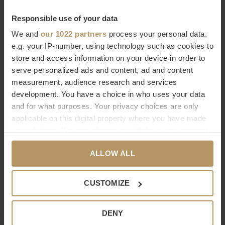
producten
. Een luxe designbadkamer verdient het om
Responsible use of your data
ingericht te worden met de mooiste accessoires van hoge
We and
our 1022 partners
process your personal data,
kwaliteit. Je ziet het, je voelt het.
e.g. your IP-number, using technology such as cookies to
store and access information on your device in order to
Bestel Decor Walther online
serve personalized ads and content, ad and content
measurement, audience research and services
Wilt u meer weten over Decor Walther of bent u op zoek naar
development. You have a choice in who uses your data
een product dat niet op onze website staat? Neem dan
and for what purposes. Your privacy choices are only
contact op met onze
klantenservice
(livechat, e-mail of
applicable on this digital property where you have made
your choices. You can change or withdraw your consent
telefoon). Natuurlijk kunt u ook
direct bestellen, het duurt
any time from the Cookie Declaration or by clicking on
slechts 2 minuten. Niet helemaal tevreden met uw
ALLOW ALL
the Privacy trigger icon.
aankoop? Bij WDS krijgt u 30 dagen bedenktijd.
If you allow, we would also like to:
CUSTOMIZE
Specificaties
Collect information about your geographical
Merk
Decor Walther
location which can be accurate to within several
DENY
meters
Serie
Century