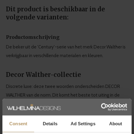
Dit product is beschikbaar in de
volgende varianten:
Productomschrijving
De beker uit de 'Century'-serie van het merk Decor Walther is
verkrijgbaar in verschillende materialen en kleuren.
Decor Walther-collectie
Discrete luxe: deze twee woorden onderscheiden DECOR
WALTHER van de norm. Dit komt het beste tot uiting in de
kwaliteit en het design. Dit maakt Decor Walther synoniem
voor hoogwaardige badkameraccessoires.
Consent
Details
Ad Settings
About
Het Duitse topmerk maakt
tijdloos design
en
duurzame