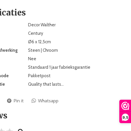
icaties
Decor Walther
Century
Ø6 x 12,5cm
afwerking
Steen | Chroom
Nee
Standaard 1 jaar fabrieksgarantie
hode
Pakketpost
tie
Quality that lasts…
Pin it
Whatsapp
ws
9,5