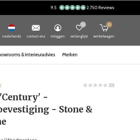
9.5
2.750 Reviews
0
0
nederlands
contact ons
inloggen
verlanglijst
winkelwagen
howrooms & Interieuradvies
Merken
r
(0)
'Century' -
evestiging - Stone &
me