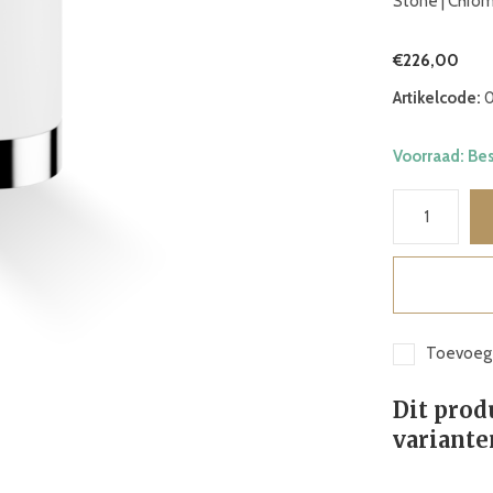
Stone | Chro
€226,00
Artikelcode:
0
Voorraad: Be
Toevoege
Dit prod
variante