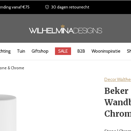
ending vanaf €75
30 dagen retourrecht
chting
Tuin
Giftshop
SALE
B2B
Wooninspiratie
S
Stone & Chrome
Decor Walthe
Beker 
Wandb
Chro