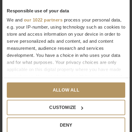
producten
. Een luxe designbadkamer verdient het om
Responsible use of your data
ingericht te worden met de mooiste accessoires van hoge
We and
our 1022 partners
process your personal data,
kwaliteit. Je ziet het, je voelt het.
e.g. your IP-number, using technology such as cookies to
store and access information on your device in order to
Bestel Decor Walther online
serve personalized ads and content, ad and content
measurement, audience research and services
Wilt u meer weten over Decor Walther of bent u op zoek naar
development. You have a choice in who uses your data
een product dat niet op onze website staat? Neem dan
and for what purposes. Your privacy choices are only
contact op met onze
klantenservice
(livechat, e-mail of
applicable on this digital property where you have made
your choices. You can change or withdraw your consent
telefoon). Natuurlijk kunt u ook
direct bestellen, het duurt
any time from the Cookie Declaration or by clicking on
slechts 2 minuten. Niet helemaal tevreden met uw
ALLOW ALL
the Privacy trigger icon.
aankoop? Bij WDS krijgt u 30 dagen bedenktijd.
If you allow, we would also like to:
CUSTOMIZE
Specificaties
Collect information about your geographical
Merk
Decor Walther
location which can be accurate to within several
DENY
meters
Serie
Century