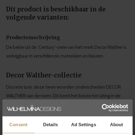
Dit product is beschikbaar in de
volgende varianten:
Productomschrijving
De beker uit de 'Century'-serie van het merk Decor Walther is
verkrijgbaar in verschillende materialen en kleuren.
Decor Walther-collectie
Discrete luxe: deze twee woorden onderscheiden DECOR
WALTHER van de norm. Dit komt het beste tot uiting in de
kwaliteit en het design. Dit maakt Decor Walther synoniem
voor hoogwaardige badkameraccessoires.
Consent
Details
Ad Settings
About
Het Duitse topmerk maakt
tijdloos design
en
duurzame