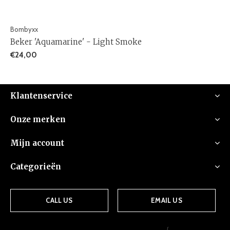
Bombyxx
Beker 'Aquamarine' - Light Smoke
€24,00
Klantenservice
Onze merken
Mijn account
Categorieën
CALL US
EMAIL US
{