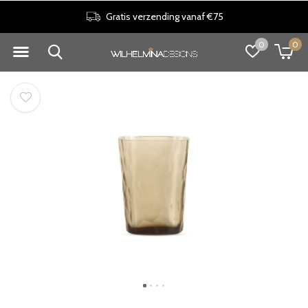
Gratis verzending vanaf €75
0
0