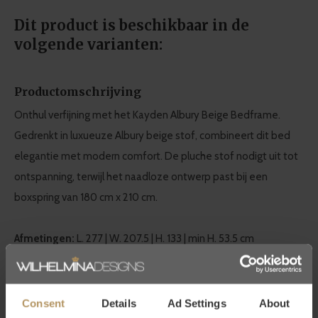
Dit product is beschikbaar in de
volgende varianten:
Productomschrijving
Onthul verfijning met het Kayden Albury Beige Bedframe.
Gedrenkt in luxueuze Albury beige stof, combineert dit bed
elegantie met modern comfort. De pluche stof nodigt uit tot
ontspanning, terwijl het naadloze ontwerp past bij een
boxspring van 180 cm x 210 cm.
Afmetingen:
L. 277 | W. 207.5 | H. 133 | min H. 53.5 cm
Eichholtz bij WDS
Consent
Details
Ad Settings
About
Eichholtz is een Nederlands merk met een
wereldwijde