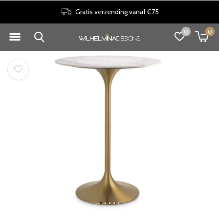
Gratis verzending vanaf €75
0
0