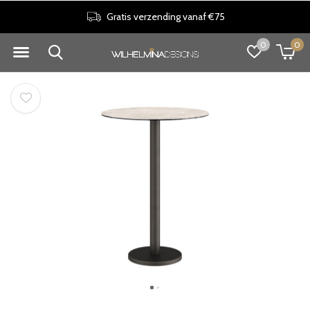
Gratis verzending vanaf €75
0
0