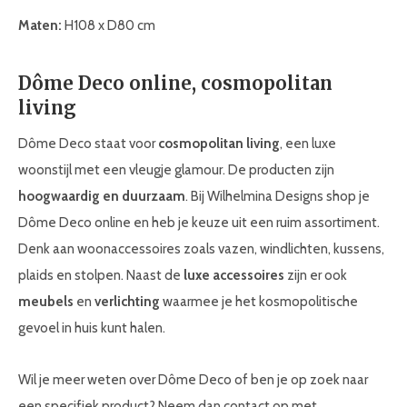
Maten:
H108 x D80 cm
Dôme Deco online, cosmopolitan
living
Dôme Deco staat voor
cosmopolitan living
, een luxe
woonstijl met een vleugje glamour. De producten zijn
hoogwaardig en duurzaam
. Bij Wilhelmina Designs shop je
Dôme Deco online en heb je keuze uit een ruim assortiment.
Denk aan woonaccessoires zoals vazen, windlichten, kussens,
plaids en stolpen. Naast de
luxe accessoires
zijn er ook
meubels
en
verlichting
waarmee je het kosmopolitische
gevoel in huis kunt halen.
Wil je meer weten over Dôme Deco of ben je op zoek naar
een specifiek product? Neem dan contact op met