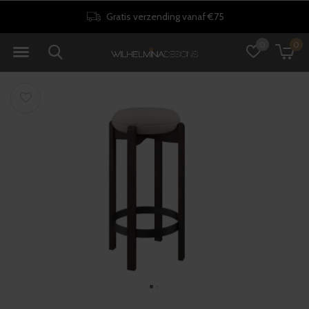
Gratis verzending vanaf €75
0
0