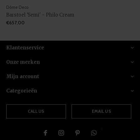
Dôme Deco
Barstoel 'Semi' - Philo Cream
€657,00
Klantenservice
Onze merken
Mijn account
Categorieën
CALL US
EMAIL US
{