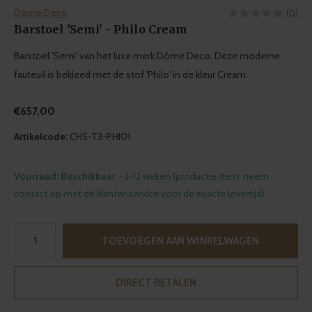
Dôme Deco
(0)
Barstoel 'Semi' - Philo Cream
Barstoel 'Semi' van het luxe merk Dôme Deco. Deze moderne
fauteuil is bekleed met de stof 'Philo' in de kleur Cream.
€657,00
Artikelcode:
CH5-T3-PHI01
Voorraad: Beschikbaar
- 2-12 weken (productie item, neem
contact op met de klantenservice voor de exacte levertijd)
TOEVOEGEN AAN WINKELWAGEN
DIRECT BETALEN