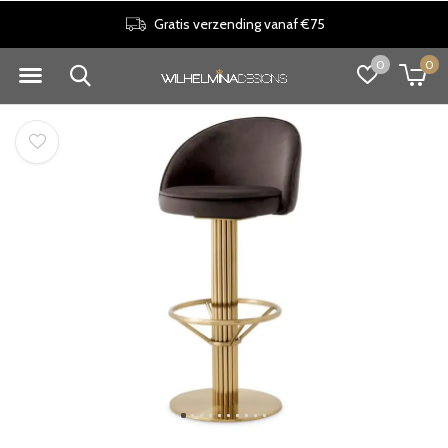
Gratis verzending vanaf €75
0
0