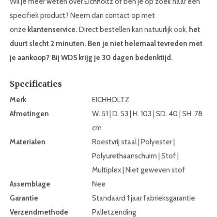
Wil je meer weten over Eichholtz of ben je op zoek naar een
specifiek product? Neem dan contact op met
onze
klantenservice.
Direct bestellen kan natuurlijk ook,
het
duurt slecht 2 minuten. Ben je niet helemaal tevreden met
je aankoop? Bij WDS krijg je 30 dagen bedenktijd.
Specificaties
Merk
EICHHOLTZ
Afmetingen
W. 51 | D. 53 | H. 103 | SD. 40 | SH. 78
cm
Materialen
Roestvrij staal | Polyester |
Polyurethaanschuim | Stof |
Multiplex | Niet geweven stof
Assemblage
Nee
Garantie
Standaard 1 jaar fabrieksgarantie
Verzendmethode
Palletzending