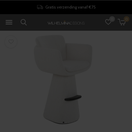
Gratis verzending vanaf €75
0
0