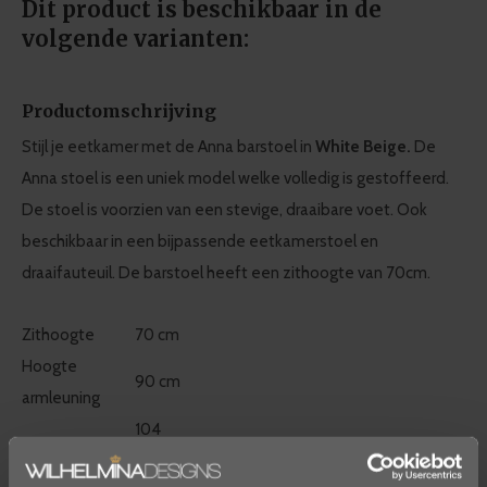
Dit product is beschikbaar in de
volgende varianten:
Productomschrijving
Stijl je eetkamer met de Anna barstoel in
White Beige.
De
Anna stoel is een uniek model welke volledig is gestoffeerd.
De stoel is voorzien van een stevige, draaibare voet. Ook
beschikbaar in een bijpassende eetkamerstoel en
draaifauteuil. De barstoel heeft een zithoogte van 70cm.
Zithoogte
70 cm
Hoogte
90 cm
armleuning
104
Totale hoogte
cm