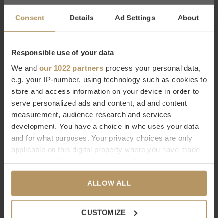
Stofsamples
Consent
Details
Ad Settings
About
Op verzoek sturen we je kosteloos een stofsample toe, stuur
een e-mail naar
service@wilhelminadesigns.com
.
Responsible use of your data
We and
our 1022 partners
process your personal data,
The Grand Collection bij WDS
e.g. your IP-number, using technology such as cookies to
store and access information on your device in order to
Het nederlandse designmerk The Grand Collection is duidelijk
serve personalized ads and content, ad and content
herkenbaar aan de
Italiaanse ontwerpstijl
. Dit vind je terug in
measurement, audience research and services
het design, maar bovenal in de gebruikte materialen als
development. You have a choice in who uses your data
marmer, hout en de mooiste kwaliteitsstoffen. Bij Wilhelmina
and for what purposes. Your privacy choices are only
applicable on this digital property where you have made
Designs shop je de complete collectie van TGC onder andere
your choices. You can change or withdraw your consent
bestaande uit prachtige tafels, comfortabele banken, houten
any time from the Cookie Declaration or by clicking on
kasten, eetkamerstoelen en verlichting.
ALLOW ALL
the Privacy trigger icon.
Wil je meer weten over The Grand Collection of ben je op
If you allow, we would also like to:
CUSTOMIZE