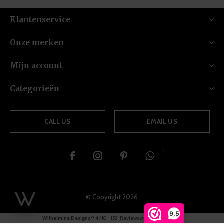
Klantenservice
Onze merken
Mijn account
Categorieën
CALL US
EMAIL US
{
© Copyright
2026
9,5
Wilhelmina Designs
9,4
/
10
-
1521
Reviews @
Webwinkelkeur