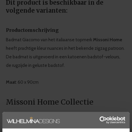
Dit product is beschikbaar in de
volgende varianten:
Productomschrijving
Badmat Giacomo van het italiaanse topmerk
Missoni Home
heeft prachtige kleur nuances in het bekende zigzag patroon.
De badmat is uitgevoerd in een katoenen badstof-velours,
de rugzijde in geluste badstof.
Maat
: 60 x 90cm
Missoni Home Collectie
De collectie van Missoni Home vormt een harmonieus
samenspel van buitengewoon design, kleur en stoffen. De