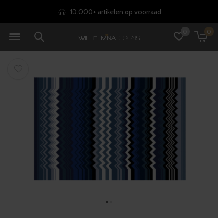
10.000+ artikelen op voorraad
0
0