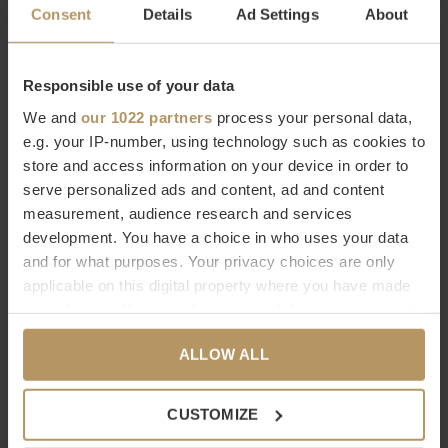
artistieke energie van de ontwerpers is duidelijk herkenbaar in
Consent
Details
Ad Settings
About
de kleurrijke iconische patronen, altijd samenhangend,
diepgaand en spontaan. Missoni staat voor een eclectische
Responsible use of your data
levensstijl, vol kwaliteit en comfort.
We and
our 1022 partners
process your personal data,
e.g. your IP-number, using technology such as cookies to
Rosita Missoni
, oprichtster van het bedrijf en art director van
store and access information on your device in order to
de Home collectie, zegt: "Ik zie mijn huis als een gastvrij nest,
serve personalized ads and content, ad and content
een georganiseerde maar informele habitat waar er altijd een
measurement, audience research and services
verrassing om de hoek moet zijn, iets om emotie en
development. You have a choice in who uses your data
and for what purposes. Your privacy choices are only
nieuwsgierigheid op te wekken. Waar elke ruimte een oase
applicable on this digital property where you have made
van kleuren en stemmingen is".
your choices. You can change or withdraw your consent
any time from the Cookie Declaration or by clicking on
Missoni online kopen
ALLOW ALL
the Privacy trigger icon.
If you allow, we would also like to:
Wil je meer weten over Missoni Home of ben je op zoek naar
CUSTOMIZE
Collect information about your geographical
een product dat niet op onze website staat? Neem dan