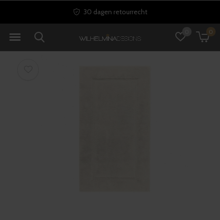
30 dagen retourrecht
0
0