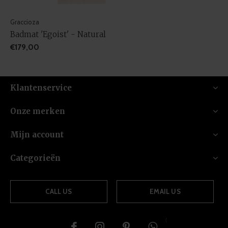
Graccioza
Badmat 'Egoist' - Natural
€179,00
Klantenservice
Onze merken
Mijn account
Categorieën
CALL US
EMAIL US
{