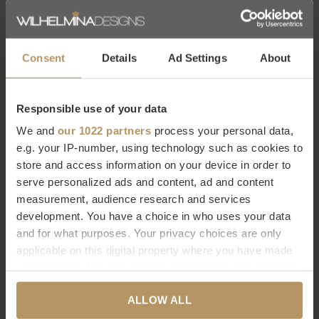
Het heeft een antisliplaag van siliconen en is voorgewassen
en voorgekrompen om krimpen te verminderen.
Consent
Details
Ad Settings
About
Graccioza badtextiel collectie
Responsible use of your data
We and
our 1022 partners
process your personal data,
Graccioza biedt hoogwaardig badlinnen dat ontworpen wordt
e.g. your IP-number, using technology such as cookies to
om je een geweldige badervaring te geven. Graccioza is
store and access information on your device in order to
gevestigd in Portugal en heeft vanaf de eerste dag het doel
serve personalized ads and content, ad and content
measurement, audience research and services
gehad om 's werelds beste badtextiel te produceren. De
development. You have a choice in who uses your data
producten zijn wereldwijd bekend om hun superieure
and for what purposes. Your privacy choices are only
kwaliteit, zachtheid en duurzaamheid. Graccioza is erkend als
applicable on this digital property where you have made
een van 's werelds beste badtextiel merken in de luxemarkt.
your choices. You can change or withdraw your consent
any time from the Cookie Declaration or by clicking on
ALLOW ALL
the Privacy trigger icon.
Graccioza online kopen