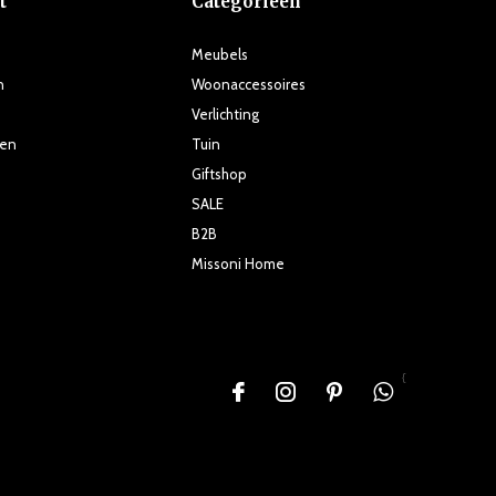
t
Categorieën
Meubels
n
Woonaccessoires
Verlichting
ten
Tuin
Giftshop
SALE
B2B
Missoni Home
{