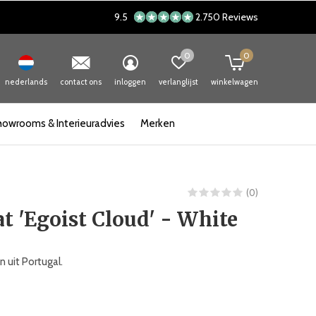
9.5
2.750 Reviews
0
0
nederlands
contact ons
inloggen
verlanglijst
winkelwagen
howrooms & Interieuradvies
Merken
(0)
 'Egoist Cloud' - White
 uit Portugal.