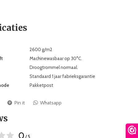
icaties
2600 g/m2
ft
Machinewasbaar op 30°C.
Droogtrommel normaal.
Standaard 1 jaar fabrieksgarantie
hode
Pakketpost
Pin it
Whatsapp
ws
0
/ 5