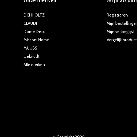
Onze merken
Mijn accoun
EICHHOLTZ
Registreren
CLAUDI
Mijn bestellinge
Dome Deco
Mijn verlanglijst
Missoni Home
Vergelijk produc
MUUBS
Deknudt
Alle merken