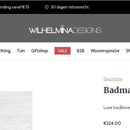
ending vanaf €75
30 dagen retourrecht
chting
Tuin
Giftshop
SALE
B2B
Wooninspiratie
S
Graccioza
Badmat
Luxe badlinnen
€324,00