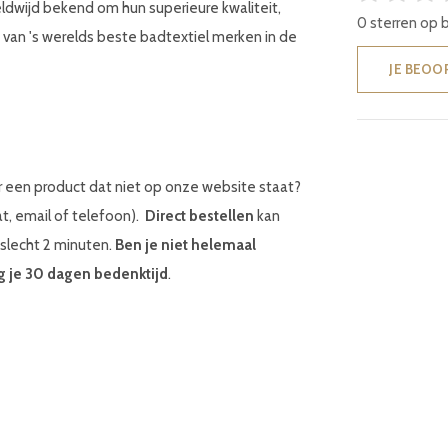
ldwijd bekend om hun superieure kwaliteit,
0 sterren op 
 van 's werelds beste badtextiel merken in de
JE BEOO
r een product dat niet op onze website staat?
at, email of telefoon).
Direct bestellen
kan
 slecht 2 minuten.
Ben je niet helemaal
g je 30 dagen bedenktijd
.