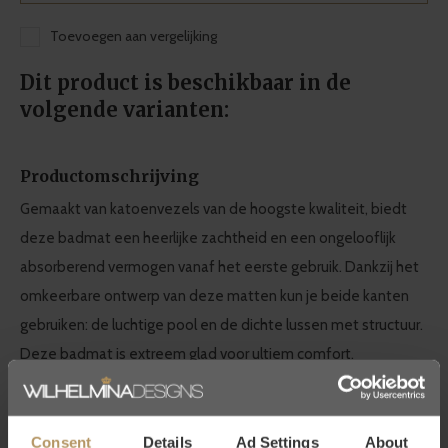
Toevoegen aan vergelijking
Dit product is beschikbaar in de
volgende varianten:
Productomschrijving
Gemaakt van katoenvezels van de hoogste kwaliteit, biedt
deze badmat een heerlijke zachtheid en een ongelooflijk
absorberend vermogen vanaf het eerste gebruik. Dankzij het
omkeerbare ontwerp van deze matten kun je beide kanten
gebruiken: de luchtige pool en de dichte lussen met structuur.
Deze badmat is extreem glad voor ultiem comfort.
Graccioza badtextiel collectie
Consent
Details
Ad Settings
About