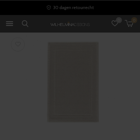
30 dagen retourrecht
0
0