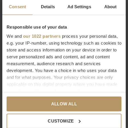
Consent
Details
Ad Settings
About
Graccioza badtextiel collectie
Graccioza biedt hoogwaardig badlinnen dat ontworpen wordt
Responsible use of your data
om je een geweldige badervaring te geven.Â Graccioza is
We and
our 1022 partners
process your personal data,
gevestigd in Portugal en heeft vanaf de eerste dag het doel
e.g. your IP-number, using technology such as cookies to
gehad om 's werelds beste badtextiel te produceren. De
store and access information on your device in order to
producten zijn wereldwijd bekend om hun superieure
serve personalized ads and content, ad and content
measurement, audience research and services
kwaliteit, zachtheid en duurzaamheid.Â Graccioza is erkend als
development. You have a choice in who uses your data
een van 's werelds beste badtextiel merken in de luxemarkt.Â
and for what purposes. Your privacy choices are only
applicable on this digital property where you have made
Graccioza online kopen
your choices. You can change or withdraw your consent
any time from the Cookie Declaration or by clicking on
ALLOW ALL
the Privacy trigger icon.
Wil je meer weten over Graccioza of ben je op zoek naar een
product dat niet op onze website staat? Neem dan contact
If you allow, we would also like to:
CUSTOMIZE
op met onzeÂ
klantenservice
(live chat, email of telefoon).
Collect information about your geographical