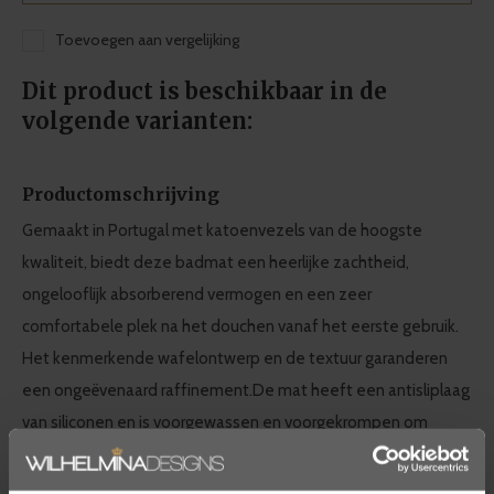
Toevoegen aan vergelijking
Dit product is beschikbaar in de
volgende varianten:
Productomschrijving
Gemaakt in Portugal met katoenvezels van de hoogste
kwaliteit, biedt deze badmat een heerlijke zachtheid,
ongelooflijk absorberend vermogen en een zeer
comfortabele plek na het douchen vanaf het eerste gebruik.
Het kenmerkende wafelontwerp en de textuur garanderen
een ongeëvenaard raffinement.De mat heeft een antisliplaag
van siliconen en is voorgewassen en voorgekrompen om
krimpen te verminderen.