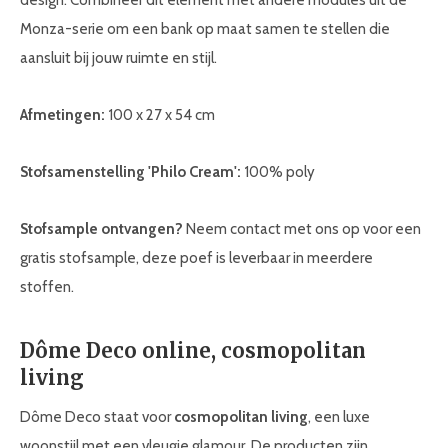
design. Combineer dit element met andere modules uit de
Monza-serie om een bank op maat samen te stellen die
aansluit bij jouw ruimte en stijl.
Afmetingen:
100 x 27 x 54 cm
Stofsamenstelling 'Philo Cream':
100% poly
Stofsample ontvangen?
Neem contact met ons op voor een
gratis stofsample, deze poef is leverbaar in meerdere
stoffen.
Dôme Deco online, cosmopolitan
living
Dôme Deco staat voor
cosmopolitan living
, een luxe
woonstijl met een vleugje glamour. De producten zijn