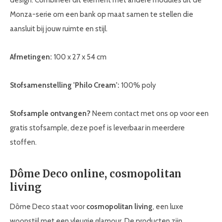
design. Combineer dit element met andere modules uit de
Monza-serie om een bank op maat samen te stellen die
aansluit bij jouw ruimte en stijl.
Afmetingen:
100 x 27 x 54 cm
Stofsamenstelling 'Philo Cream':
100% poly
Stofsample ontvangen?
Neem contact met ons op voor een
gratis stofsample, deze poef is leverbaar in meerdere
stoffen.
Dôme Deco online, cosmopolitan
living
Dôme Deco staat voor
cosmopolitan living
, een luxe
woonstijl met een vleugje glamour. De producten zijn