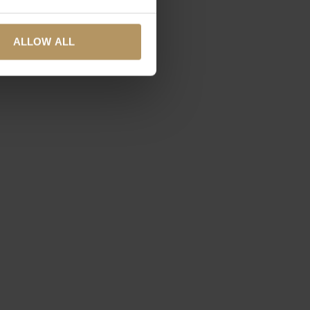
several meters
ALLOW ALL
ails section
.
se our traffic. We also share
ers who may combine it with
 services.