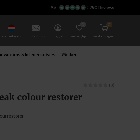
9.5
2.750 Reviews
0
0
nederlands
contact ons
inloggen
verlanglijst
winkelwagen
howrooms & Interieuradvies
Merken
(0)
eak colour restorer
our restorer