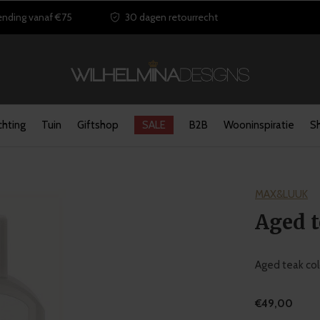
ending vanaf €75
30 dagen retourrecht
chting
Tuin
Giftshop
SALE
B2B
Wooninspiratie
S
MAX&LUUK
Aged t
Aged teak col
€49,00