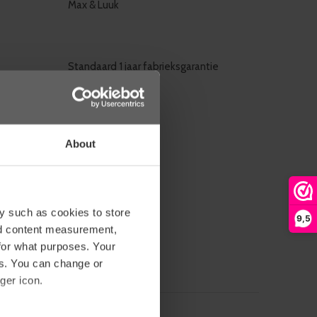
Max & Luuk
Standaard 1 jaar fabrieksgarantie
hode
Pakketpost
Pin it
Whatsapp
About
ws
0
/ 5
y such as cookies to store
9,5
basis van 0 beoordelingen
nd content measurement,
for what purposes. Your
RDELING TOEVOEGEN
es. You can change or
ger icon.