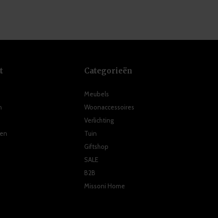
t
Categorieën
Meubels
n
Woonaccessoires
Verlichting
ten
Tuin
Giftshop
SALE
B2B
Missoni Home