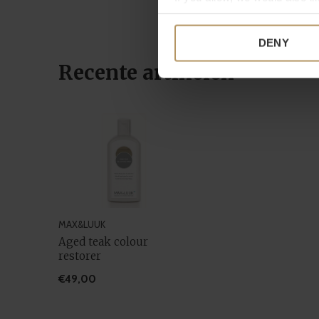
Collect information a
Identify your device by
DENY
Find out more about how your
Recente artikelen
We use cookies to personalis
information about your use of
other information that you’ve
MAX&LUUK
Aged teak colour
restorer
€49,00