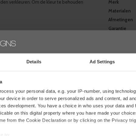
den verkleuren. Om de kleur te behouden
Merk
Materialen
Afmetingen
Garantie
Verzendmet
ls en accessoires MAX&LUUK staat voor
cties zijn
geïnspireerd op de natuur
en
Facebook
Details
Ad Settings
 aan bij de
seizoenskleuren
van de tuin. M&L
Revie
r heerlijk met familie en vrienden te eten of
a
ocess your personal data, e.g. your IP-number, using technolog
0 sterren op 
ar een specifiek product? Neem dan contact
ur device in order to serve personalized ads and content, ad a
ces development. You have a choice in who uses your data and 
rlijk ook, gebruik hiervoor de bestelknop, het
JE BEOO
licable on this digital property where you have made your choic
met je aankoop? Bij WDS krijg je 30 dagen
e from the Cookie Declaration or by clicking on the Privacy trig
e to: