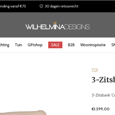
ending vanaf €75
30 dagen retourrecht
chting
Tuin
Giftshop
SALE
B2B
Wooninspiratie
S
YOI
3-Zits
3-Zitsbank 'C
€1.599,00