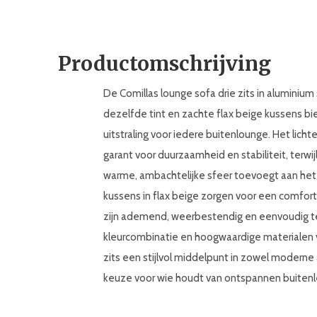
Productomschrijving
De Comillas lounge sofa drie zits in aluminiu
dezelfde tint en zachte flax beige kussens bi
uitstraling voor iedere buitenlounge. Het licht
garant voor duurzaamheid en stabiliteit, terwij
warme, ambachtelijke sfeer toevoegt aan het 
kussens in flax beige zorgen voor een comfor
zijn ademend, weerbestendig en eenvoudig t
kleurcombinatie en hoogwaardige materialen v
zits een stijlvol middelpunt in zowel moderne 
keuze voor wie houdt van ontspannen buitenlev