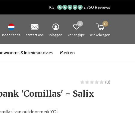
9.5
2.750 Reviews
0
0
nederlands
contact ons
inloggen
verlanglijst
winkelwagen
howrooms & Interieuradvies
Merken
(0)
bank 'Comillas' - Salix
omillas' van outdoor merk YOI.