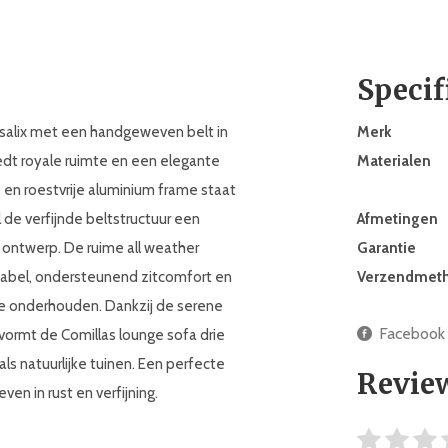
Specif
m salix met een handgeweven belt in
Merk
edt royale ruimte en een elegante
Materialen
e en roestvrije aluminium frame staat
l de verfijnde beltstructuur een
Afmetingen
ontwerp. De ruime all weather
Garantie
tabel, ondersteunend zitcomfort en
Verzendmet
e onderhouden. Dankzij de serene
Facebook
ormt de Comillas lounge sofa drie
als natuurlijke tuinen. Een perfecte
Revie
en in rust en verfijning.