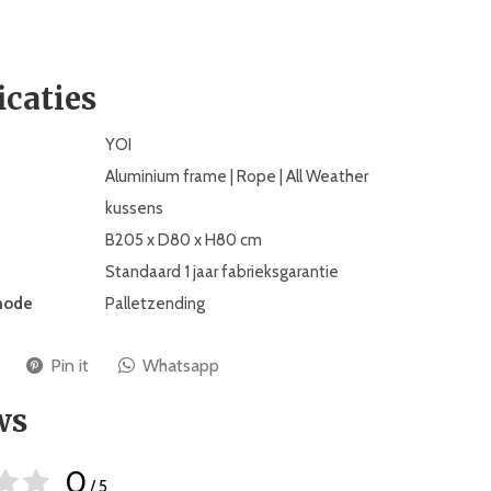
icaties
YOI
Aluminium frame | Rope | All Weather
kussens
B205 x D80 x H80 cm
Standaard 1 jaar fabrieksgarantie
hode
Palletzending
Pin it
Whatsapp
ws
0
/ 5