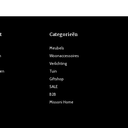
t
Categorieën
Meubels
n
Woonaccessoires
Verlichting
ten
Tuin
Giftshop
SALE
B2B
Missoni Home