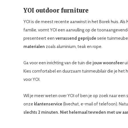
YOI outdoor furniture
YOI is de meest recente aanwinst in het Borek huis. Al
familie, vormt YOI een aanvulling op de toonaangevend
presenteert een
verrassend geprijsde
serie tuinmeube
materialen
zoals aluminium, teak en rope.
Ga voor een inrichting van de tuin die
jouw woonsfeer
ui
Kies comfortabel en duurzaam tuinmeubilair die je het h
voor YOI.
Wil je meer weten over YOI of ben je op zoek naar een
onze
klantenservice
(livechat, e-mail of telefoon). Natu
slechts 2 minuten. Niet helemaal tevreden met uw aan