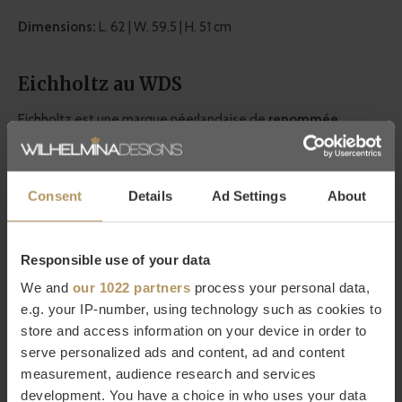
Dimensions:
L. 62 | W. 59.5 | H. 51 cm
Eichholtz au WDS
Eichholtz est une marque néerlandaise de
renommée
mondiale
dans le monde résidentiel et qui existe depuis plus
de vingt ans. Ils sont synonymes de haute qualité, travaillent
Consent
Details
Ad Settings
About
avec
des détails luxueux
et disposent d'une très grande
collection de meubles et d'accessoires pour la maison. Chez
WDS, vous trouverez une
large sélection de produits
Responsible use of your data
Eichholtz
qui s'intègrent parfaitement au
style chic et
We and
our 1022 partners
process your personal data,
moderne caractéristique de WDS.
Laissez-vous inspirer par
e.g. your IP-number, using technology such as cookies to
les produits de décoration d'Eichholtz qui ajoutent quelque
store and access information on your device in order to
serve personalized ads and content, ad and content
chose de beau à n'importe quel intérieur!
measurement, audience research and services
development. You have a choice in who uses your data