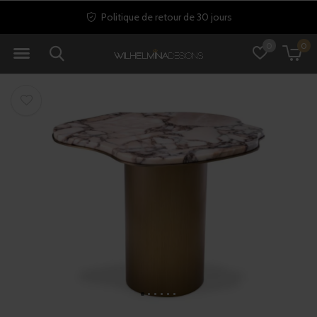
10 000+ articles en stock
0
0