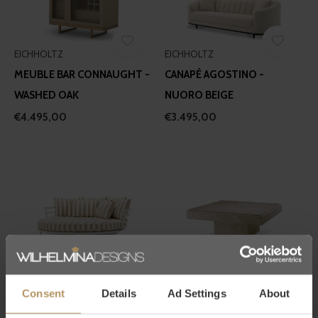
EICHHOLTZ
EICHHOLTZ
MEUBLE BAR CONNAUGHT -
CANAPÉ AGOSTINO -
WASHED OAK
NUORO BEIGE
€4.495,00
€3.495,00
EICHHOLTZ
EICHHOLTZ
OUTDOOR CANAPÉ LAGUNO
TABLE BASSE SARTORIA
Consent
Details
Ad Settings
About
- ROUND - FLORENT BEIGE
€2.195,00