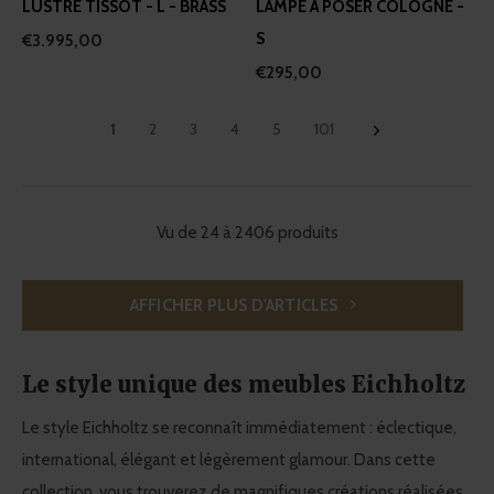
LUSTRE TISSOT - L - BRASS
LAMPE Á POSER COLOGNE -
S
€3.995,00
€295,00
1
2
3
4
5
101
Vu de 24 à 2406 produits
AFFICHER PLUS D'ARTICLES
Le style unique des meubles Eichholtz
Le style Eichholtz se reconnaît immédiatement : éclectique,
international, élégant et légèrement glamour. Dans cette
collection, vous trouverez de magnifiques créations réalisées