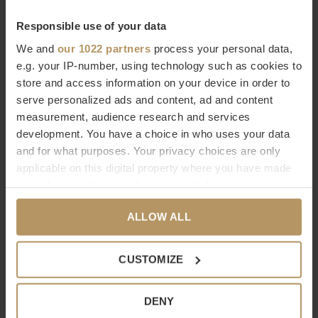
€5.995,00
Responsible use of your data
We and
our 1022 partners
process your personal data,
e.g. your IP-number, using technology such as cookies to
store and access information on your device in order to
serve personalized ads and content, ad and content
measurement, audience research and services
development. You have a choice in who uses your data
EICHHOLTZ
EICHHOLTZ
and for what purposes. Your privacy choices are only
LAMPE Á POSER VOLO
CHANDELIER OPERA
applicable on this digital property where you have made
your choices. You can change or withdraw your consent
€895,00
€1.995,00
any time from the Cookie Declaration or by clicking on
ALLOW ALL
the Privacy trigger icon.
If you allow, we would also like to:
CUSTOMIZE
Collect information about your geographical
location which can be accurate to within several
DENY
meters