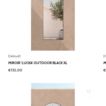
Deknudt
D
MIROIR 'LUCKA' OUTDOOR BLACK XL
M
€725,00
€