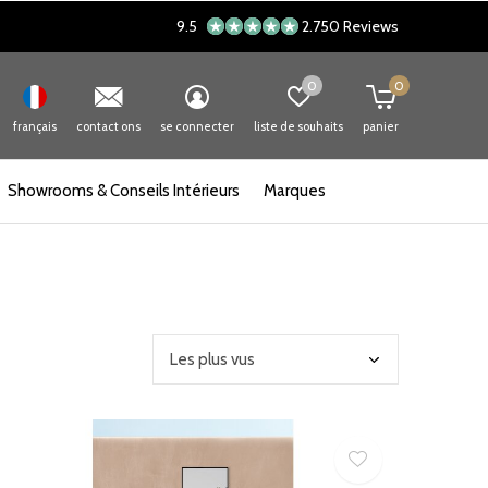
9.5
2.750 Reviews
0
0
français
contact ons
se connecter
liste de souhaits
panier
Showrooms & Conseils Intérieurs
Marques