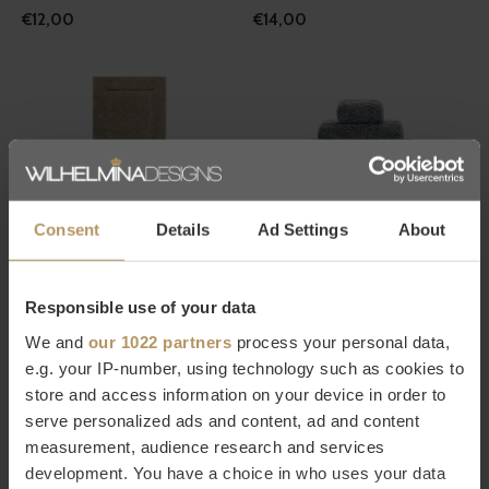
€12,00
€14,00
Consent
Details
Ad Settings
About
Graccioza
Graccioza
TAPIS DE BAIN 'EGOIST' -
SERVIETTE 'EGOIST' - STEEL
STONE
€17,00
Responsible use of your data
€179,00
We and
our 1022 partners
process your personal data,
e.g. your IP-number, using technology such as cookies to
store and access information on your device in order to
serve personalized ads and content, ad and content
measurement, audience research and services
development. You have a choice in who uses your data