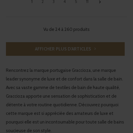
our social media, advertising and analytics partners who
1
2
3
4
5
11
may combine it with other information that you’ve
provided to them or that they’ve collected from your use
of their services.
Vu de 24 à 260 produits
AFFICHER PLUS D'ARTICLES
Rencontrez la marque portugaise Graccioza, une marque
leader synonyme de luxe et de confort dans la salle de bain.
Avec sa vaste gamme de textiles de bain de haute qualité,
Graccioza apporte une sensation de sophistication et de
détente à votre routine quotidienne. Découvrez pourquoi
cette marque est si appréciée des amateurs de luxe et
pourquoi elle est un incontournable pour toute salle de bains
soucieuse de son style.