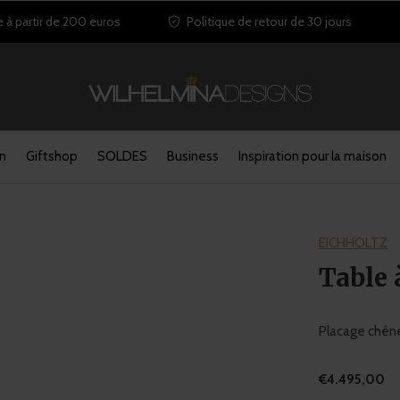
e à partir de 200 euros
Politique de retour de 30 jours
in
Giftshop
SOLDES
Business
Inspiration pour la maison
EICHHOLTZ
Table
Placage chêne
€4.495,00