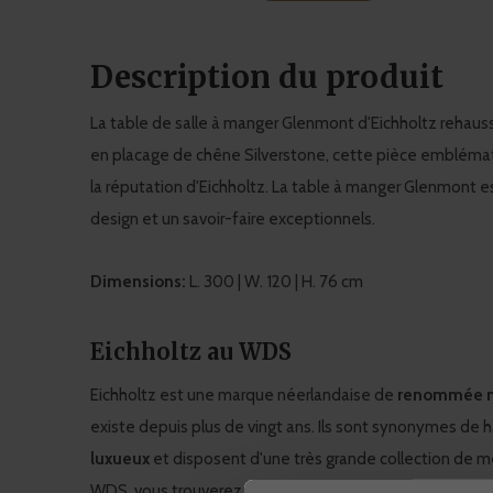
Description du produit
La table de salle à manger Glenmont d'Eichholtz rehau
en placage de chêne Silverstone, cette pièce emblématiq
la réputation d'Eichholtz. La table à manger Glenmont es
design et un savoir-faire exceptionnels.
Dimensions:
L. 300 | W. 120 | H. 76 cm
Eichholtz au WDS
Eichholtz est une marque néerlandaise de
renommée m
existe depuis plus de vingt ans. Ils sont synonymes de h
luxueux
et disposent d'une très grande collection de m
WDS, vous trouverez une
large sélection de produits E