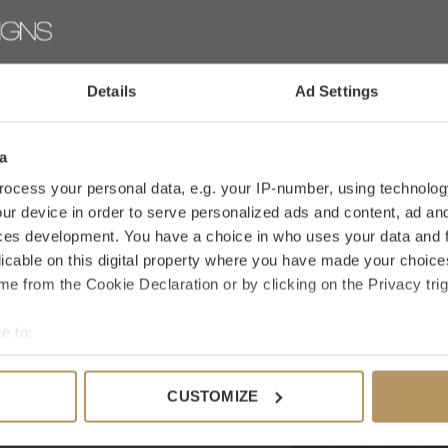
inspirer par les produits de décoration
rte quel intérieur!
0 étoiles selo
Details
Ad Settings
AJ
rchez un produit en particulier ? Veuillez
 commander directement,
cela ne prend que 2
a
Chez WDS, vous disposez de 30 jours pour
ocess your personal data, e.g. your IP-number, using technolog
ur device in order to serve personalized ads and content, ad a
ces development. You have a choice in who uses your data and 
licable on this digital property where you have made your choic
e from the Cookie Declaration or by clicking on the Privacy trig
 ceci
e to:
bout your geographical location which can be accurate to within 
 actively scanning it for specific characteristics (fingerprinting)
CUSTOMIZE
 personal data is processed and set your preferences in the
det