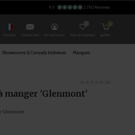
9.5
2.750 Reviews
0
0
français
contact ons
se connecter
liste de souhaits
panier
Showrooms & Conseils Intérieurs
Marques
(0)
 à manger 'Glenmont'
 Silverstone