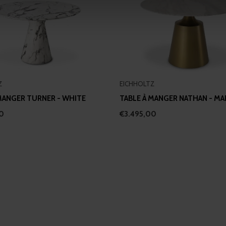
e content and ads, to provide social media features and to analy
 our site with our social media, advertising and analytics partn
 provided to them or that they’ve collected from your use of their
Z
EICHHOLTZ
 MANGER TURNER - WHITE
TABLE À MANGER NATHAN - MA
00
€3.495,00