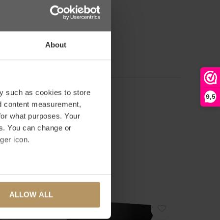
0
/ 5
n 0 avis
About
OUTER UN AVIS
y such as cookies to store
9,5
nd content measurement,
for what purposes. Your
es. You can change or
ger icon.
several meters
ALLOW ALL
ails section
.