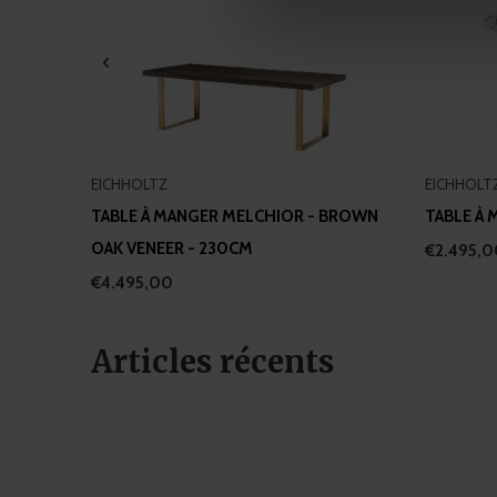
We use cookies to personalis
information about your use of
other information that you’ve
EICHHOLTZ
EICHHOLT
TABLE À MANGER MELCHIOR - BROWN
TABLE À
OAK VENEER - 230CM
€2.495,
€4.495,00
Articles récents