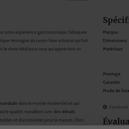
Spécif
sse votre expérience gastronomique. Fabriquée
Marque
ue témoigne du savoir-faire artisanal qui fait
Dimensions
t le choix idéal pour ceux qui apprécient un
Matériaux
Montage
Garantie
Mode de livr
ondiale
dans le monde résidentiel et qui
Facebook
aute qualité, travaillent avec
des détails
Évalua
eubles et d'accessoires pour la maison. Chez
ichholtz
qui s'intègrent parfaitement au
style