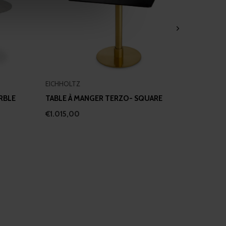
se our traffic. We also share
ers who may combine it with
 services.
EICHHOLTZ
RBLE
TABLE À MANGER TERZO- SQUARE
€1.015,00