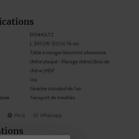
ications
EICHHOLTZ
L. 300 | W. 120 | H. 76 cm
Table à manger Glenmont silverstone
chêne plaqué - Placage chêne | Bois de
chêne | MDF
Oui
Garantie standard de 1 an
aison
Transport de meubles
Pin it
Whatsapp
tions