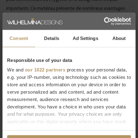
importants. Ce matériau présente de nombreux avantages.
Décor Walther Collection
Consent
Details
Ad Settings
About
Luxe discret : ces deux mots distinguent DECOR WALTHER de
la norme. Cela se reflète mieux dans sa qualité et son design.
Cela fait de Decor Walther un synonyme d'accessoires de
Responsible use of your data
salle de bains de haute qualité.
We and
our 1022 partners
process your personal data,
e.g. your IP-number, using technology such as cookies to
La grande marque allemande fabrique des produits
au design
store and access information on your device in order to
serve personalized ads and content, ad and content
intemporel
et
durables
. Une salle de bain design et luxueuse
measurement, audience research and services
mérite d’être décorée avec les plus beaux accessoires de
development. You have a choice in who uses your data
haute qualité. Vous le voyez, vous le ressentez.
and for what purposes. Your privacy choices are only
applicable on this digital property where you have made
your choices. You can change or withdraw your consent
Achetez Décor Walther en ligne
any time from the Cookie Declaration or by clicking on