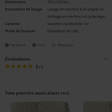
Dimensions
150 x 200cm
We use cookies to personalise content and ads, to
Instructions de lavage
Lavage en machine à 30 degrés et
provide social media features and to analyse our traffic.
séchage en machine sur cycle léger.
We also share information about your use of our site with
Garantie
Garantie standard de 1 an
our social media, advertising and analytics partners who
Mode de livraison
Expédition de colis
may combine it with other information that you’ve
provided to them or that they’ve collected from your use
of their services.
Facebook
Pin it
Whatsapp
Évaluations
5
/ 5
Vous pourriez aussi aimer ceci