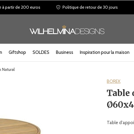
e à partir de 200 euros
Politique de retour de 30 jours
in
Giftshop
SOLDES
Business
Inspiration pour la maison
 Natural
BOREK
Table 
Ø60x4
Table d'appoi