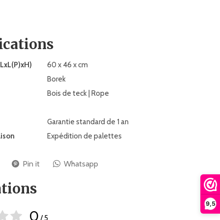
ications
LxL(P)xH)
60 x 46 x cm
Borek
Bois de teck | Rope
Garantie standard de 1 an
aison
Expédition de palettes
Pin it
Whatsapp
tions
9,5
0
/ 5