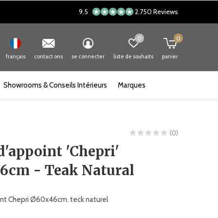
9.5
2.750 Reviews
0
0
français
contact ons
se connecter
liste de souhaits
panier
Showrooms & Conseils Intérieurs
Marques
(0)
d'appoint 'Chepri'
6cm - Teak Natural
nt Chepri Ø60x46cm. teck naturel