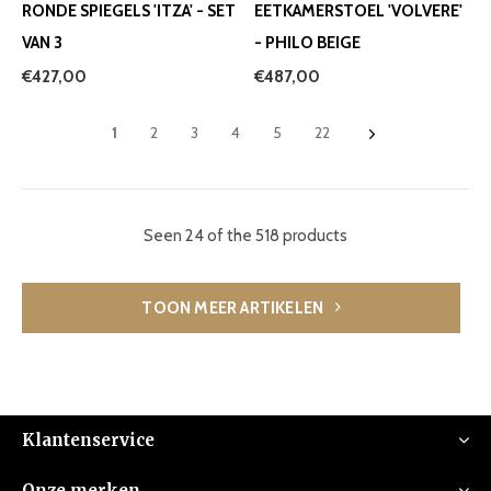
RONDE SPIEGELS 'ITZA' - SET
EETKAMERSTOEL 'VOLVERE'
VAN 3
- PHILO BEIGE
€427,00
€487,00
1
2
3
4
5
22
Seen 24 of the 518 products
TOON MEER ARTIKELEN
Klantenservice
Onze merken