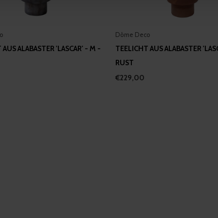
 provided to them or that they’ve collected from your use of their
o
Dôme Deco
 AUS ALABASTER 'LASCAR' - M -
TEELICHT AUS ALABASTER 'LASC
RUST
€229,00