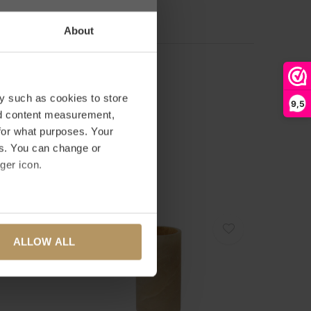
WERTUNG HINZUFÜGEN
About
y such as cookies to store
9,5
nd content measurement,
for what purposes. Your
es. You can change or
ger icon.
several meters
ALLOW ALL
ails section
.
se our traffic. We also share
ers who may combine it with