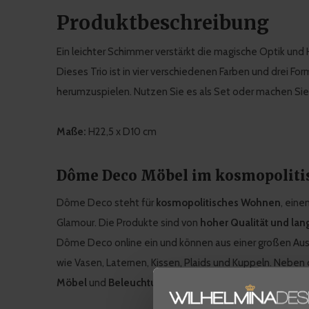
Produktbeschreibung
Ein leichter Schimmer verstärkt die magische Optik und 
Dieses Trio ist in vier verschiedenen Farben und drei Form
herumzuspielen. Nutzen Sie es als Set oder machen Si
Maße:
H22,5 x D10 cm
Dôme Deco Möbel im kosmopolitis
Dôme Deco steht für
kosmopolitisches Wohnen
, eine
Glamour. Die Produkte sind von
hoher Qualität und lan
Dôme Deco online ein und können aus einer großen Au
wie Vasen, Laternen, Kissen, Plaids und Kuppeln. Neben
Möbel
und
Beleuchtung,
mit denen Sie das kosmopoliti