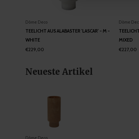
other information that you’ve
Dôme Deco
Dôme Dec
TEELICHT AUS ALABASTER 'LASCAR' - M -
TEELICHT
WHITE
MIXED
€229,00
€227,00
Neueste Artikel
Dôme Deco