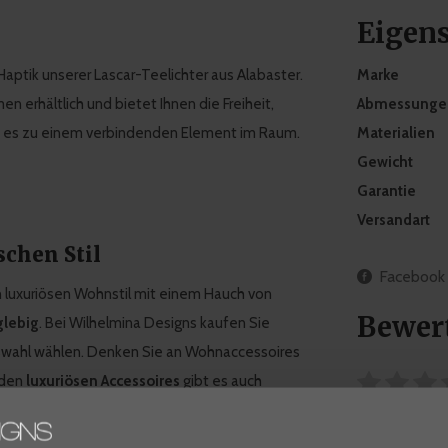
Eigen
Haptik unserer Lascar-Teelichter aus Alabaster.
Marke
en erhältlich und bietet Ihnen die Freiheit,
Abmessunge
e es zu einem verbindenden Element im Raum.
Materialien
Gewicht
Garantie
Versandart
chen Stil
Facebook
n luxuriösen Wohnstil mit einem Hauch von
Bewer
glebig
. Bei Wilhelmina Designs kaufen Sie
swahl wählen. Denken Sie an Wohnaccessoires
 den
luxuriösen Accessoires
gibt es auch
sche Gefühl in Ihr Zuhause bringen können.
0 Sterne, ba