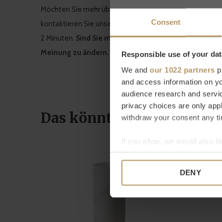
Möchten Sie mehr über Dôme Deco erfahren oder suche
Consent
kontaktieren Sie unseren
Kundenservice.
Eine direkte B
2 Minuten.
Sind Sie mit Ihrem Kauf nicht ganz zufri
Meinung zu ändern.
Responsible use of your dat
We and
our 1022 partners
pr
and access information on yo
audience research and servi
privacy choices are only app
Das könnte Ihnen auch ge
withdraw your consent any tim
If you allow, we would also lik
Collect information a
Identify your device by
DENY
Find out more about how your
We use cookies to personalis
information about your use of