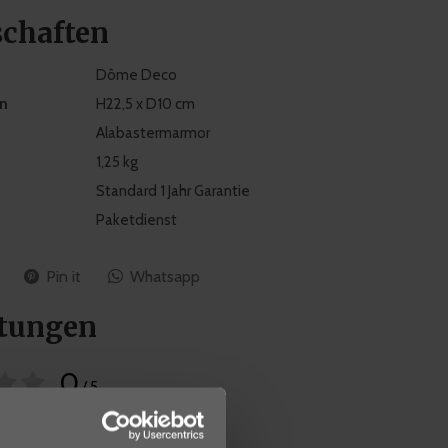
schaften
Dôme Deco
n
H22,5 x D10 cm
Alabastermarmor
1,25 kg
Standard 1 Jahr Garantie
Paketdienst
Pin it
Whatsapp
tungen
0
/ 5
sierend auf 0 Bewertungen