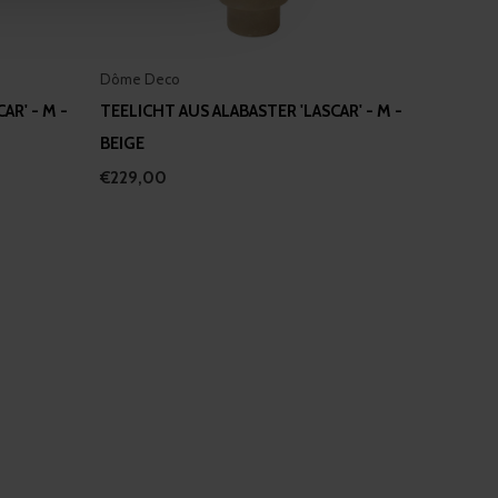
 services.
Dôme Deco
AR' - M -
TEELICHT AUS ALABASTER 'LASCAR' - M -
BEIGE
€229,00