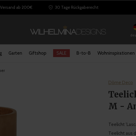
 Versand ab 200€
30 Tage Rückgaberecht
deu
g
Garten
Giftshop
SALE
B-to-B
Wohninspirationen
ber
Dôme Deco
Teelic
M - A
Teelicht 'Lasc
Teelicht aus 