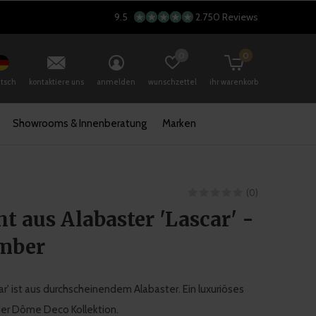
9.5
2.750 Reviews
0
0
tsch
kontaktiere uns
anmelden
wunschzettel
ihr warenkorb
Showrooms & Innenberatung
Marken
(0)
ht aus Alabaster 'Lascar' -
mber
ar' ist aus durchscheinendem Alabaster. Ein luxuriöses
der Dôme Deco Kollektion.