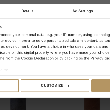
IHRE BE
n Sie ein bestimmtes Produkt? Bitte
Details
Ad Settings
estellung ist ebenfalls möglich. Dies dauert nur
eden? Bei WDS bekommen Sie
30 Tage, um Ihre
a
ocess your personal data, e.g. your IP-number, using technolog
ur device in order to serve personalized ads and content, ad a
ces development. You have a choice in who uses your data and 
licable on this digital property where you have made your choic
fallen
e from the Cookie Declaration or by clicking on the Privacy trig
e to:
bout your geographical location which can be accurate to within 
 actively scanning it for specific characteristics (fingerprinting)
CUSTOMIZE
 personal data is processed and set your preferences in the
det
e content and ads, to provide social media features and to analy
 our site with our social media, advertising and analytics partn