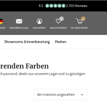
9.5
2.750 Reviews
0
0
tsch
kontaktiere uns
anmelden
wunschzettel
ihr warenkorb
Showrooms & Innenberatung
Marken
erenden Farben
ich passend, direkt aus unserem Lager und zu günstigen