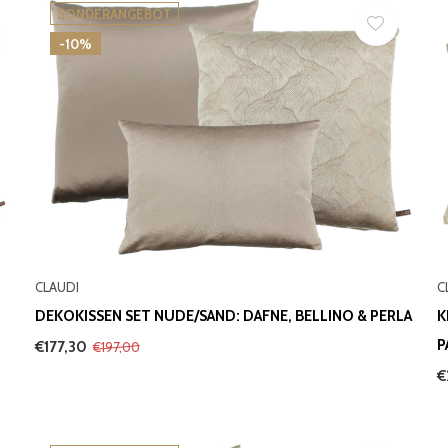
SONDERANGEBOT
-10%
CLAUDI
C
DEKOKISSEN SET NUDE/SAND: DAFNE, BELLINO & PERLA
K
P
€177,30
€197,00
€