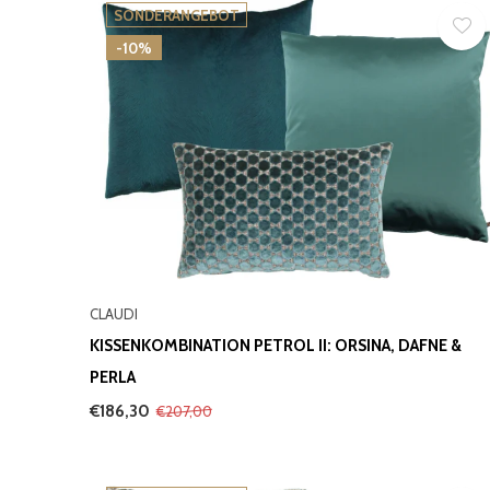
SONDERANGEBOT
-10%
CLAUDI
KISSENKOMBINATION PETROL II: ORSINA, DAFNE &
PERLA
€186,30
€207,00