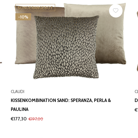
SONDERANGEBOT
-10%
CLAUDI
C
KISSENKOMBINATION SAND: SPERANZA, PERLA &
D
PAULINA
€
€177,30
€197,00