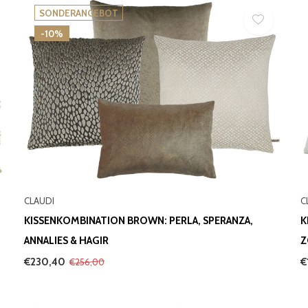
SONDERANGEBOT
-10%
CLAUDI
C
KISSENKOMBINATION BROWN: PERLA, SPERANZA,
K
ANNALIES & HAGIR
Z
€230,40
€
€256,00