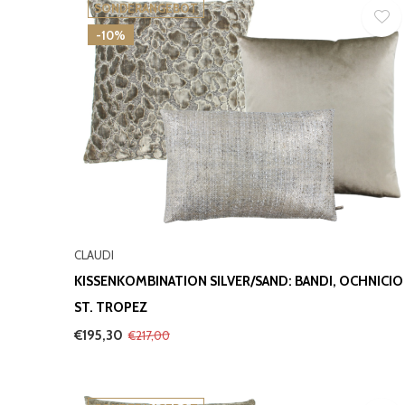
SONDERANGEBOT
-10%
CLAUDI
KISSENKOMBINATION SILVER/SAND: BANDI, OCHNICIO
ST. TROPEZ
€195,30
€217,00