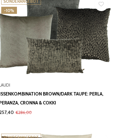
SONDERANGEBOT
-10%
LAUDI
ISSENKOMBINATION BROWN/DARK TAUPE: PERLA,
PERANZA, CRONNA & COKKI
257,40
€286,00
SONDERANGEBOT