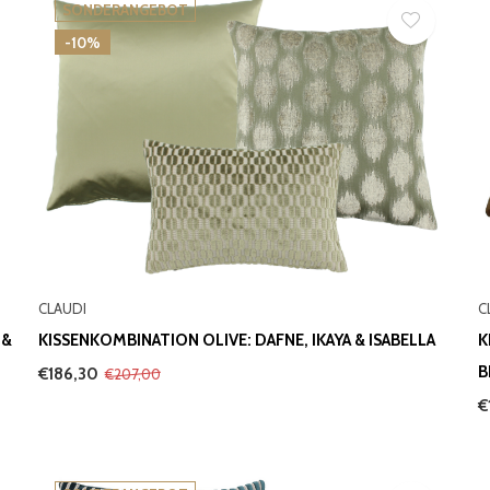
SONDERANGEBOT
-10%
CLAUDI
C
 &
KISSENKOMBINATION OLIVE: DAFNE, IKAYA & ISABELLA
K
B
€186,30
€207,00
€