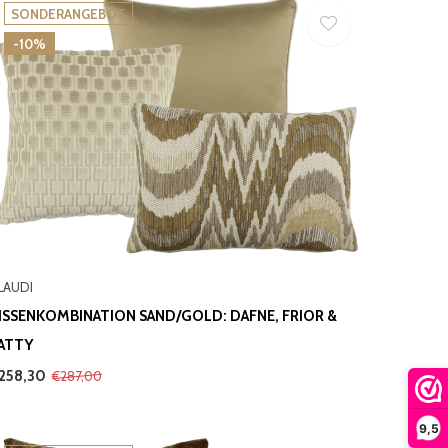
SONDERANGEBOT
-10%
LAUDI
ISSENKOMBINATION SAND/GOLD: DAFNE, FRIOR &
ATTY
258,30
€287,00
9,5