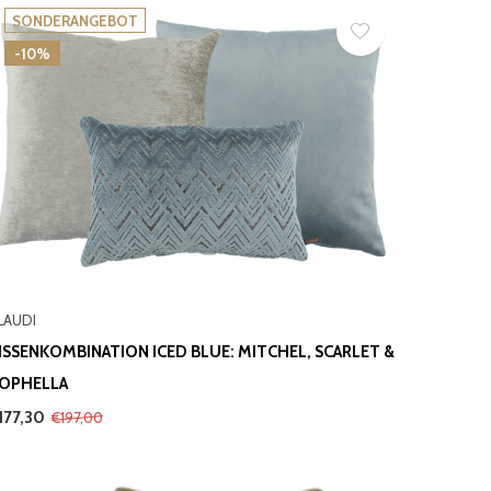
SONDERANGEBOT
-10%
LAUDI
ISSENKOMBINATION ICED BLUE: MITCHEL, SCARLET &
OPHELLA
177,30
€197,00