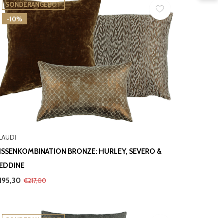
SONDERANGEBOT
-10%
LAUDI
ISSENKOMBINATION BRONZE: HURLEY, SEVERO &
EDDINE
195,30
€217,00