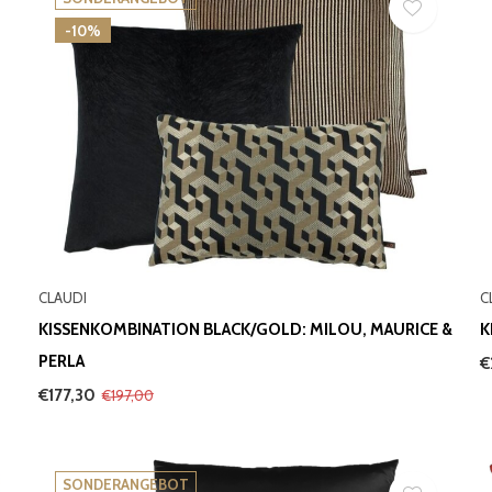
-10%
CLAUDI
C
KISSENKOMBINATION BLACK/GOLD: MILOU, MAURICE &
K
PERLA
€
€177,30
€197,00
SONDERANGEBOT