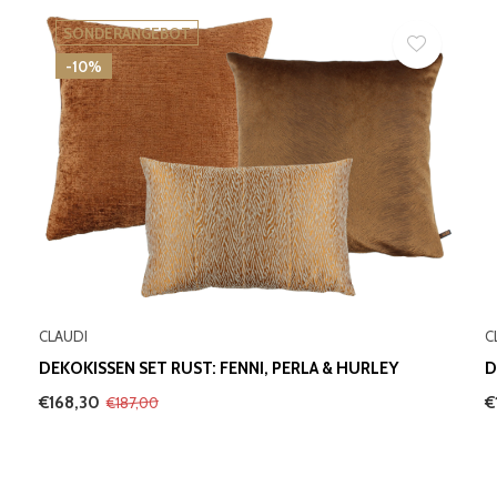
SONDERANGEBOT
-10%
CLAUDI
C
DEKOKISSEN SET RUST: FENNI, PERLA & HURLEY
D
€168,30
€
€187,00