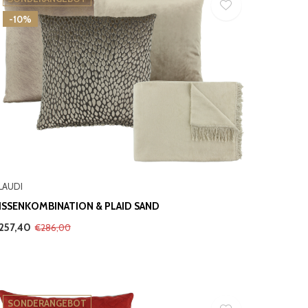
-10%
LAUDI
ISSENKOMBINATION & PLAID SAND
257,40
€286,00
SONDERANGEBOT