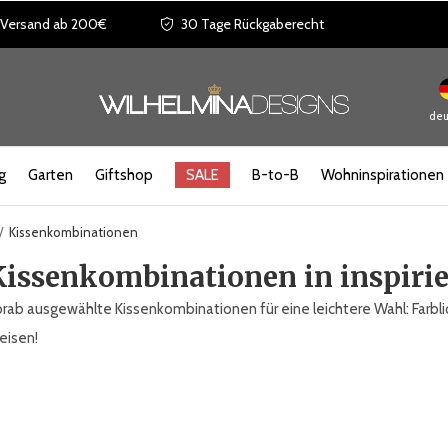
 Versand ab 200€
30 Tage Rückgaberecht
deu
g
Garten
Giftshop
SALE
B-to-B
Wohninspirationen
Kissenkombinationen
Kissenkombinationen in inspiri
rab ausgewählte Kissenkombinationen für eine leichtere Wahl: Farbl
eisen!