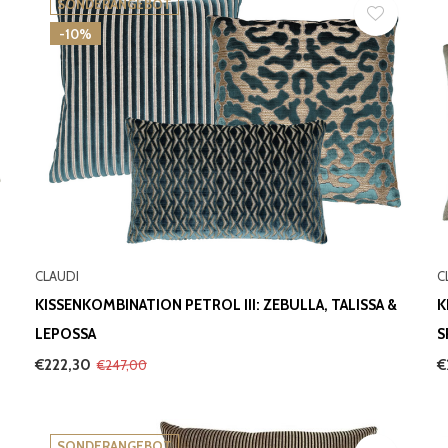
SONDERANGEBOT
-10%
CLAUDI
C
KISSENKOMBINATION PETROL III: ZEBULLA, TALISSA &
K
LEPOSSA
S
€222,30
€
€247,00
SONDERANGEBOT