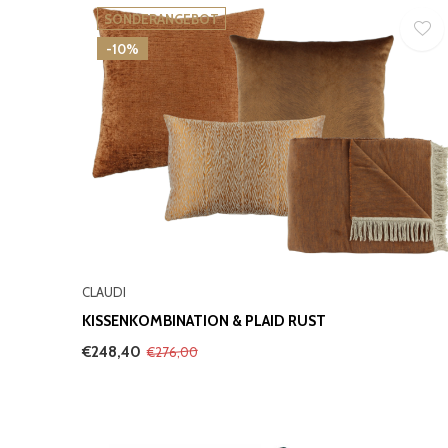
SONDERANGEBOT
-10%
CLAUDI
KISSENKOMBINATION & PLAID RUST
€248,40
€276,00