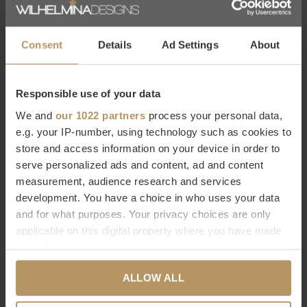
NORR11
Dôme Deco
Consent
Details
Ad Settings
About
BEISTELLTISCH 'FIN' - DARK
BEISTELLTISCH 'FEZ'
SMOKED
€130,90
€187,00
Responsible use of your data
€427,00
We and
our 1022 partners
process your personal data,
e.g. your IP-number, using technology such as cookies to
store and access information on your device in order to
serve personalized ads and content, ad and content
measurement, audience research and services
development. You have a choice in who uses your data
and for what purposes. Your privacy choices are only
applicable on this digital property where you have made
NORR11
NORR11
your choices. You can change or withdraw your consent
BEISTELLTISCH GEAR -
BEISTELLTISCH QUARTZ -
any time from the Cookie Declaration or by clicking on
CHALK
EARTH
ALLOW ALL
the Privacy trigger icon.
€487,00
€247,00