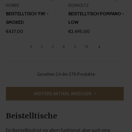
NORR11
EICHHOLTZ
BEISTELLTISCH 'FIN' -
BEISTELLTISCH POMPANO -
SMOKED
LOW
€427,00
€2.495,00
1
2
3
4
5
12
Gesehen 24 der 276 Produkte
WEITERE ARTIKEL ANZEIGEN
Beistelltische
Ein Beistelltisch ist vor allem funktional, aber auch eine