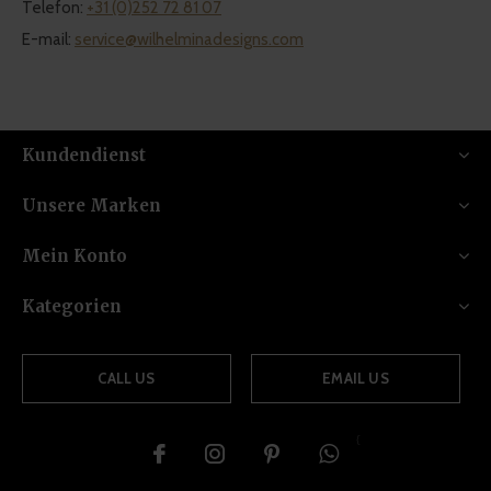
Telefon:
+31 (0)252 72 81 07
E-mail:
service@wilhelminadesigns.com
Kundendienst
Unsere Marken
Mein Konto
Kategorien
CALL US
EMAIL US
{