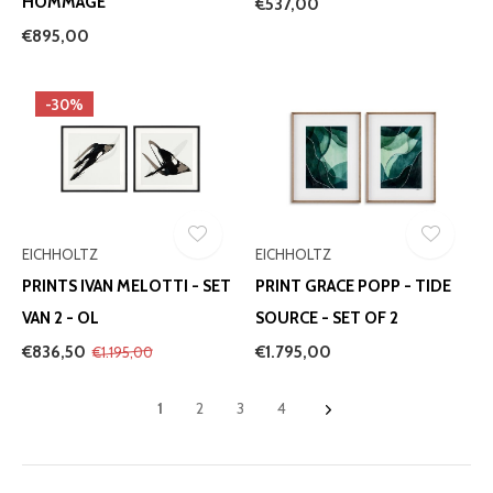
HOMMAGE
€537,00
€895,00
-30%
EICHHOLTZ
EICHHOLTZ
PRINTS IVAN MELOTTI - SET
PRINT GRACE POPP - TIDE
VAN 2 - OL
SOURCE - SET OF 2
€836,50
€1.795,00
€1.195,00
1
2
3
4