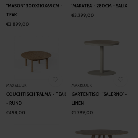
"MASON" 300X110X69CM -
'MARATEA' - 280CM - SALIX
TEAK
€3.299,00
€3.899,00
MAX&LUUK
MAX&LUUK
COUCHTISCH 'PALMA' - TEAK
GARTENTISCH 'SALERNO' -
- RUND
LINEN
€498,00
€1.799,00