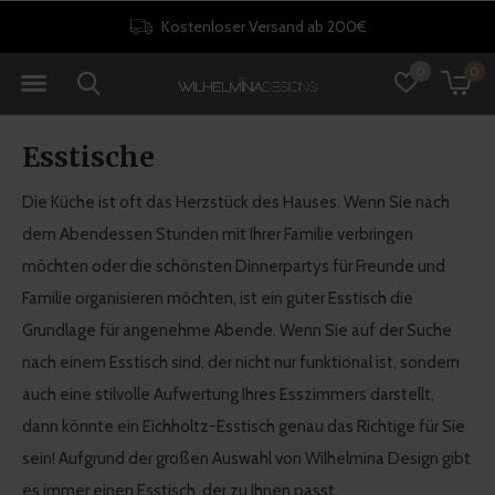
30 Tage Rückgaberecht
0
0
Esstische
Die Küche ist oft das Herzstück des Hauses. Wenn Sie nach
dem Abendessen Stunden mit Ihrer Familie verbringen
möchten oder die schönsten Dinnerpartys für Freunde und
Familie organisieren möchten, ist ein guter Esstisch die
Grundlage für angenehme Abende. Wenn Sie auf der Suche
nach einem Esstisch sind, der nicht nur funktional ist, sondern
auch eine stilvolle Aufwertung Ihres Esszimmers darstellt,
dann könnte ein Eichholtz-Esstisch genau das Richtige für Sie
sein! Aufgrund der großen Auswahl von Wilhelmina Design gibt
es immer einen Esstisch, der zu Ihnen passt.