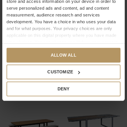
store and access information on your device in order to
OUTDOOR - SAND FINISH
'MARATEA' - 280-400 CM -
serve personalized ads and content, ad and content
BRONZE
€4.495,00
measurement, audience research and services
€3.299,00
development. You have a choice in who uses your data
and for what purposes. Your privacy choices are only
applicable on this digital property where you have made
your choices. You can change or withdraw your consent
any time from the Cookie Declaration or by clicking on
ALLOW ALL
the Privacy trigger icon.
If you allow, we would also like to:
CUSTOMIZE
MAX&LUUK
YOI
Collect information about your geographical
location which can be accurate to within several
ESSTISCH 'JULIA' - LINEN
ESSTISCH 'MARÉ' - TEAK
DENY
meters
€6.499,00
€1.799,00
Identify your device by actively scanning it for
specific characteristics (fingerprinting)
Find out more about how your personal data is processed
and set your preferences in the
details section
.