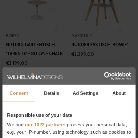
BOREK
MAX&LUUK
NIEDRIG GARTENTISCH
RUNDER ESSTISCH 'BOWIE'
'TARENTE' - 80 CM - CHALK
€2.399,00
€2.199,00
Consent
Details
Ad Settings
About
Responsible use of your data
EICHHOLTZ
YOI
We and
our 1022 partners
process your personal data,
e.g. your IP-number, using technology such as cookies to
ESSTISCH VOLTERRA -
AUSZIEHBARER ESSTISCH