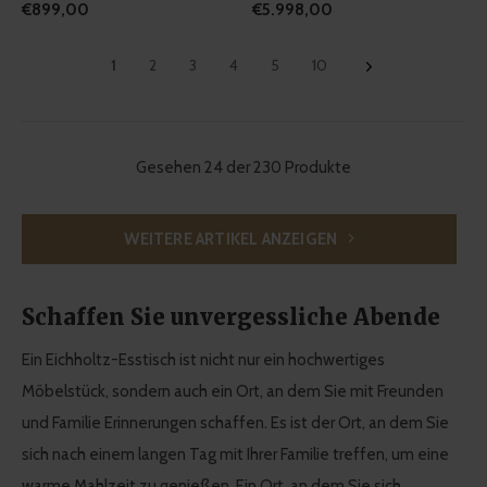
€899,00
€5.998,00
1
2
3
4
5
10
Gesehen 24 der 230 Produkte
WEITERE ARTIKEL ANZEIGEN
Schaffen Sie unvergessliche Abende
Ein Eichholtz-Esstisch ist nicht nur ein hochwertiges
Möbelstück, sondern auch ein Ort, an dem Sie mit Freunden
und Familie Erinnerungen schaffen. Es ist der Ort, an dem Sie
sich nach einem langen Tag mit Ihrer Familie treffen, um eine
warme Mahlzeit zu genießen. Ein Ort, an dem Sie sich