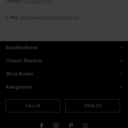
Telefon:
(033) 828 0140
E-Mail:
service@wilhelminadesigns.com
Kundendienst
Unsere Marken
Mein Konto
Kategorien
CALL US
EMAIL US
{