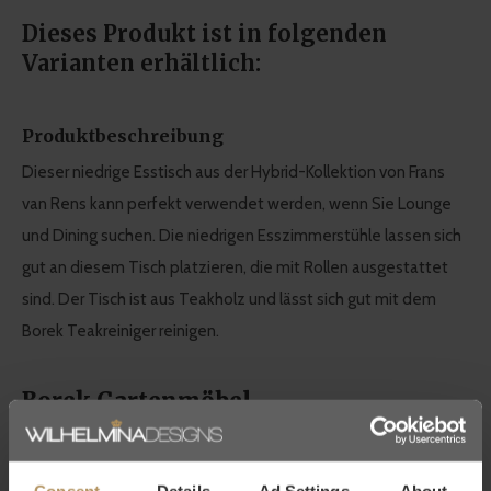
Dieses Produkt ist in folgenden
Varianten erhältlich:
Produktbeschreibung
Dieser niedrige Esstisch aus der Hybrid-Kollektion von Frans
van Rens kann perfekt verwendet werden, wenn Sie Lounge
und Dining suchen. Die niedrigen Esszimmerstühle lassen sich
gut an diesem Tisch platzieren, die mit Rollen ausgestattet
sind. Der Tisch ist aus Teakholz und lässt sich gut mit dem
Borek Teakreiniger reinigen.
Borek Gartenmöbel
Die niederländische Top-Marke BOREK steht für eine
moderne und warme Wohnatmosphäre. Dies spiegelt sich in
Consent
Details
Ad Settings
About