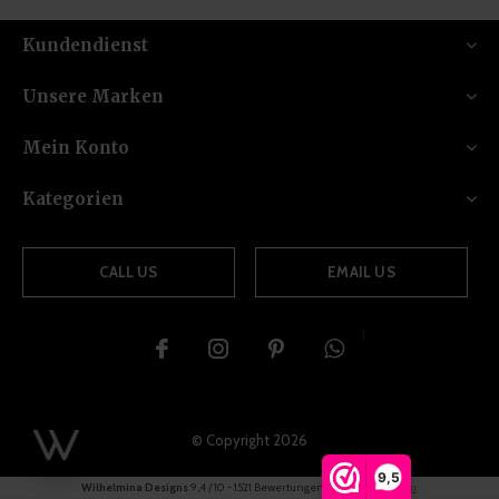
Kundendienst
Unsere Marken
Mein Konto
Kategorien
CALL US
EMAIL US
{
© Copyright
2026
9,5
Wilhelmina Designs
9,4
/
10
-
1521
Bewertungen @
Webwinkelkeur