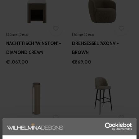
Dôme Deco
Dôme Deco
NACHTTISCH 'WINSTON' -
DREHSESSEL 'AXONA' -
DIAMOND CREAM
BROWN
€1.067,00
€869,00
Dôme Deco
Dôme Deco
WINDLICHT KATLA - M -
BARSTUHL 'VERGE' - PHILO