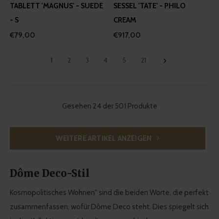
TABLETT 'MAGNUS' - SUEDE
SESSEL 'TATE' - PHILO
- S
CREAM
€79,00
€917,00
1
2
3
4
5
21
Gesehen 24 der 501 Produkte
WEITERE ARTIKEL ANZEIGEN
Dôme Deco-Stil
Kosmopolitisches Wohnen" sind die beiden Worte, die perfekt
zusammenfassen, wofür Dôme Deco steht. Dies spiegelt sich