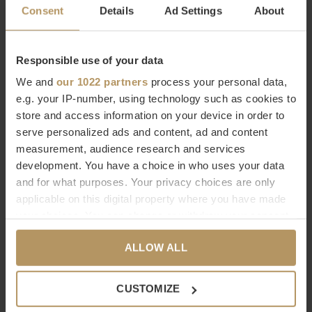
TAUPE
BEIGE
Consent
Details
Ad Settings
About
€757,00
€657,00
Responsible use of your data
We and
our 1022 partners
process your personal data,
e.g. your IP-number, using technology such as cookies to
store and access information on your device in order to
serve personalized ads and content, ad and content
measurement, audience research and services
Dôme Deco
development. You have a choice in who uses your data
Dôme Deco
and for what purposes. Your privacy choices are only
TEELICHT AUS ALABASTER
PFLANZGEFÄSS 'ARECA' - M - B
applicable on this digital property where you have made
'MILOS' - S
EIGE
your choices. You can change or withdraw your consent
€37,00
€647,00
any time from the Cookie Declaration or by clicking on
ALLOW ALL
the Privacy trigger icon.
If you allow, we would also like to:
CUSTOMIZE
Collect information about your geographical