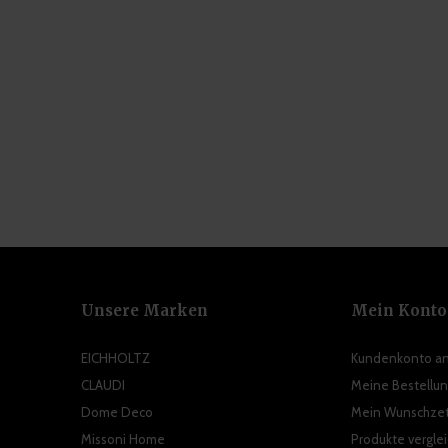
Unsere Marken
Mein Konto
EICHHOLTZ
Kundenkonto a
CLAUDI
Meine Bestellu
Dome Deco
Mein Wunschzet
Missoni Home
Produkte vergle