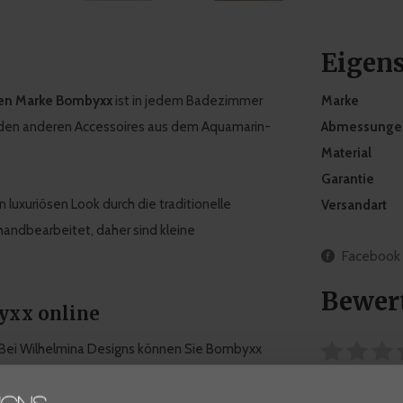
Eigen
hen Marke Bombyxx
ist in jedem Badezimmer
Marke
t den anderen Accessoires aus dem Aquamarin-
Abmessunge
Material
Garantie
 luxuriösen Look durch die traditionelle
Versandart
andbearbeitet, daher sind kleine
Facebook
Bewer
yxx online
 Bei Wilhelmina Designs können Sie Bombyxx
Denken Sie an Glasvasen, Schalen, Teelichter
0 Sterne, ba
e mit Produkten, die perfekt zum modernen,