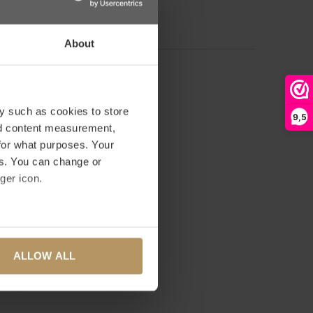
WERTUNG HINZUFÜGEN
About
y such as cookies to store
9,5
nd content measurement,
for what purposes. Your
es. You can change or
ger icon.
several meters
ALLOW ALL
ails section
.
se our traffic. We also share