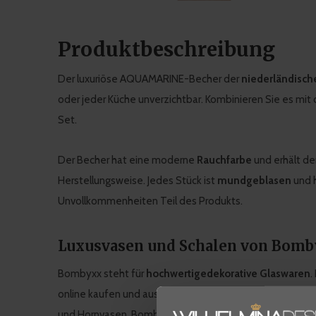
Produktbeschreibung
Der luxuriöse AQUAMARINE-Becher der
niederländisc
oder jeder Küche unverzichtbar. Kombinieren Sie es mi
Set.
Der Becher hat eine moderne
Rauchfarbe
und erhält den
Herstellungsweise. Jedes Stück ist
mundgeblasen
und h
Unvollkommenheiten Teil des Produkts.
Luxusvasen und Schalen von Bomb
Bombyxx steht für
hochwertige
dekorative Glaswaren
.
online kaufen und aus einem breiten Sortiment wählen. 
und Hornvasen. Bombyxx ist eine niederländische Mark