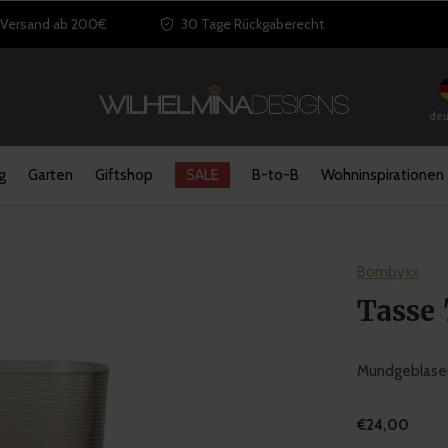
 Versand ab 200€
30 Tage Rückgaberecht
deu
g
Garten
Giftshop
SALE
B-to-B
Wohninspirationen
Bombyxx
Tasse
Mundgeblasen
€24,00