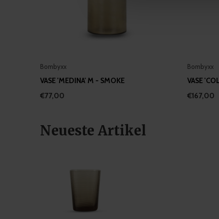
information about your use of
other information that you’ve
Bombyxx
Bombyxx
VASE 'MEDINA' M - SMOKE
VASE 'CO
€77,00
€167,00
Neueste Artikel