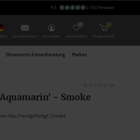
9.5
2.750 Reviews
0
0
tsch
kontaktiere uns
anmelden
wunschzettel
ihr warenkorb
Showrooms & Innenberatung
Marken
(0)
 'Aquamarin' - Smoke
es Glas | handgefertigt | Smoke