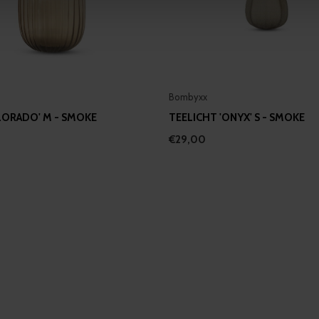
 our site with our social media, advertising and analytics partn
 provided to them or that they’ve collected from your use of their
Bombyxx
LORADO' M - SMOKE
TEELICHT 'ONYX' S - SMOKE
€29,00