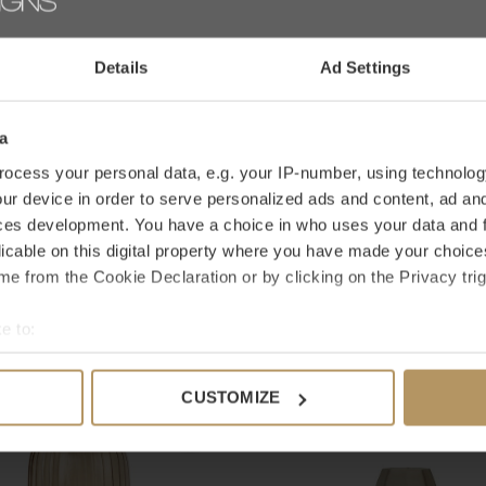
IHRE BE
Details
Ad Settings
e auf der Suche nach einem bestimmten
service.
Sie können natürlich auch direkt über
a
Sind Sie mit Ihrem Kauf nicht ganz zufrieden?
ocess your personal data, e.g. your IP-number, using technolog
ur device in order to serve personalized ads and content, ad a
ces development. You have a choice in who uses your data and 
licable on this digital property where you have made your choic
e from the Cookie Declaration or by clicking on the Privacy trig
fallen
e to:
bout your geographical location which can be accurate to within 
 actively scanning it for specific characteristics (fingerprinting)
CUSTOMIZE
 personal data is processed and set your preferences in the
det
e content and ads, to provide social media features and to analy