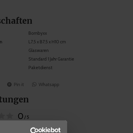
schaften
Bombyxx
n
L7,5 x B7,5 x H10 cm
Glaswaren
Standard 1 Jahr Garantie
Paketdienst
Pin it
Whatsapp
tungen
0
/ 5
sierend auf 0 Bewertungen