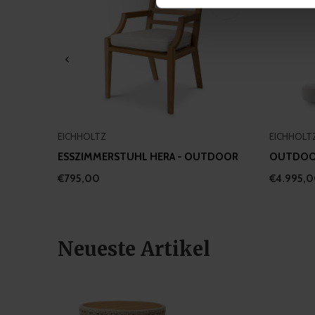
We use cookies to personalis
information about your use of
other information that you’ve
EICHHOLTZ
EICHHOLT
ESSZIMMERSTUHL HERA - OUTDOOR
OUTDOOR
€795,00
€4.995,
Neueste Artikel