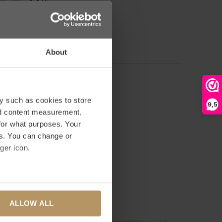
0
/ 5
sierend auf 0 Bewertungen
WERTUNG HINZUFÜGEN
About
y such as cookies to store
9,5
nd content measurement,
for what purposes. Your
es. You can change or
ger icon.
several meters
ALLOW ALL
ails section
.