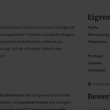
Eigen
cremefarbenem Geflecht auf einem Untergestell
Marke
us organischen Texturen und subtiler Eleganz.
Abmessunge
tmosphäre im Außenbereich, während das
Materialien
 sorgt und die raffinierte Ästhetik des
nzt.
Montage
Garantie
Versandart
Facebook
Bewer
 Berühmtheit
in der Designwelt und besteht
arbeiten mit
luxuriösen Details
und verfügen
essoires. Bei WDS finden Sie eine
große