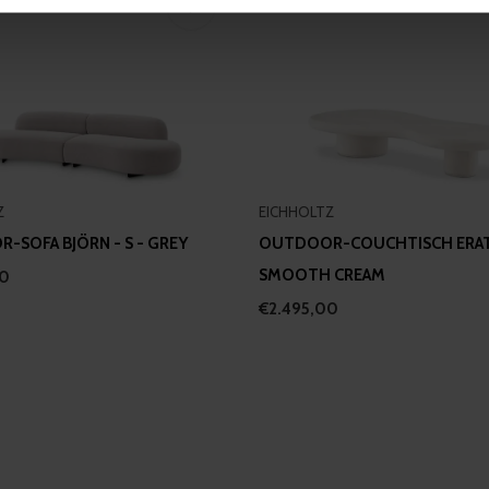
e content and ads, to provide social media features and to analy
 our site with our social media, advertising and analytics partn
 provided to them or that they’ve collected from your use of their
Z
EICHHOLTZ
-SOFA BJÖRN - S - GREY
OUTDOOR-COUCHTISCH ERAT
SMOOTH CREAM
00
€2.495,00