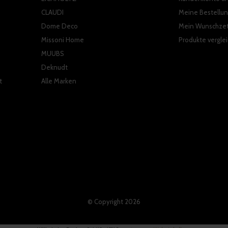
CLAUDI
Meine Bestellu
Dome Deco
Mein Wunschzet
Missoni Home
Produkte vergle
MUUBS
Deknudt
t
Alle Marken
© Copyright
2026