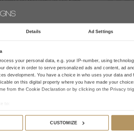
akteristischen
modernen Chic von
WDS
0 Sterne, ba
n Eichholtz inspirieren, die jedem Interieur
IHRE BE
Details
Ad Settings
ontaktiere unseren
Kundenservice
(Live-Chat,
a
stellen – es dauert nur 2 Minuten. Nicht ganz
ocess your personal data, e.g. your IP-number, using technolog
ur device in order to serve personalized ads and content, ad a
 Bedenkzeit.
ces development. You have a choice in who uses your data and 
licable on this digital property where you have made your choic
e from the Cookie Declaration or by clicking on the Privacy trig
e to:
fallen
bout your geographical location which can be accurate to within 
 actively scanning it for specific characteristics (fingerprinting)
CUSTOMIZE
 personal data is processed and set your preferences in the
det