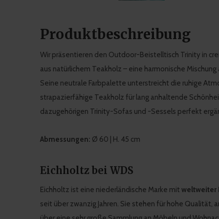
Produktbeschreibung
Wir präsentieren den Outdoor-Beistelltisch Trinity in 
aus natürlichem Teakholz – eine harmonische Mischung a
Seine neutrale Farbpalette unterstreicht die ruhige A
strapazierfähige Teakholz für lang anhaltende Schönheit
dazugehörigen Trinity-Sofas und -Sessels perfekt ergä
Abmessungen:
Ø 60 | H. 45 cm
Eichholtz bei WDS
Eichholtz ist eine niederländische Marke mit
weltweiter
seit über zwanzig Jahren. Sie stehen für hohe Qualität, 
über eine sehr große Sammlung an Möbeln und Wohnacc