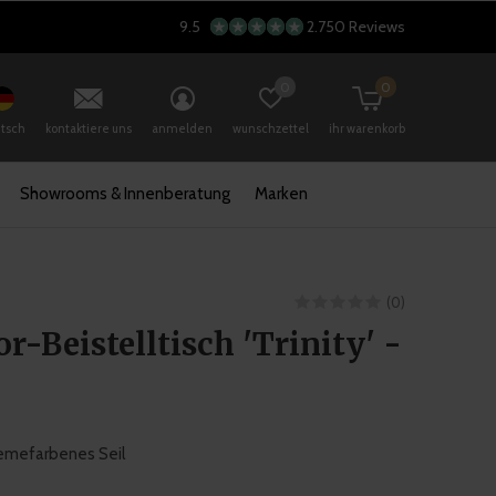
9.5
2.750 Reviews
0
0
tsch
kontaktiere uns
anmelden
wunschzettel
ihr warenkorb
Showrooms & Innenberatung
Marken
(0)
r-Beistelltisch 'Trinity' -
remefarbenes Seil