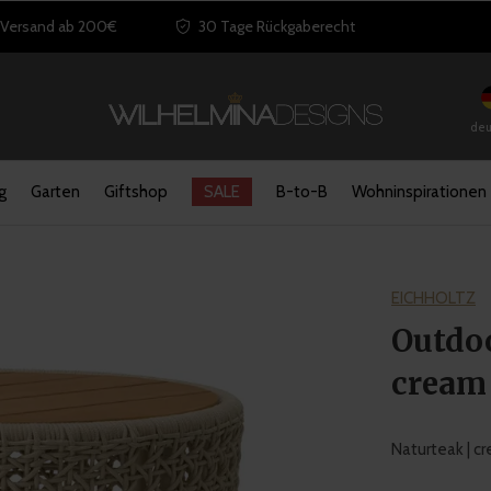
 Versand ab 200€
30 Tage Rückgaberecht
deu
g
Garten
Giftshop
SALE
B-to-B
Wohninspirationen
EICHHOLTZ
Outdoo
cream
Naturteak | c