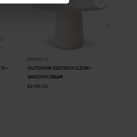
se our traffic. We also share
ers who may combine it with
 services.
EICHHOLTZ
O –
OUTDOOR-ESSTISCH CLEON –
SMOOTH CREAM
€2.195,00