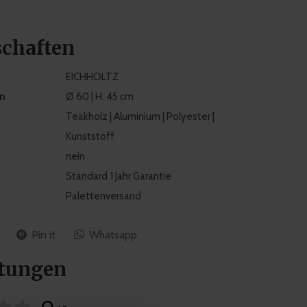
schaften
EICHHOLTZ
n
Ø 60 | H. 45 cm
Teakholz | Aluminium | Polyester |
Kunststoff
nein
Standard 1 Jahr Garantie
Palettenversand
Pin it
Whatsapp
tungen