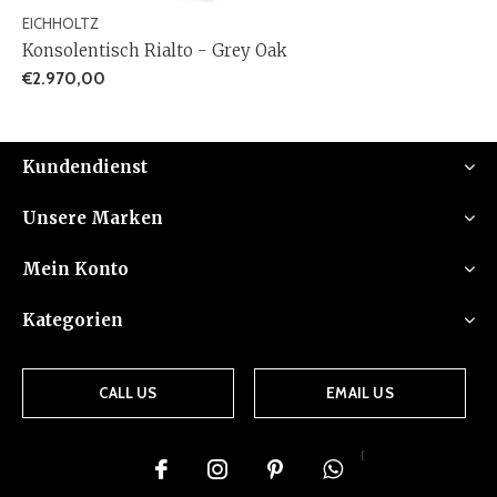
EICHHOLTZ
Konsolentisch Rialto - Grey Oak
€2.970,00
Kundendienst
Unsere Marken
Mein Konto
Kategorien
CALL US
EMAIL US
{