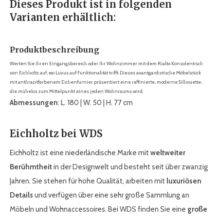
Dieses Produkt ist in folgenden
Varianten erhältlich:
Produktbeschreibung
Werten Sie Ihren Eingangsbereich oder Ihr Wohnzimmer mit dem Rialto Konsolentisch
von Eichholtz auf, wo Luxus auf Funktionalität trifft. Dieses avantgardistische Möbelstück
mit anthrazitfarbenem Eichenfurnier präsentiert eine raffinierte, moderne Silhouette,
die mühelos zum Mittelpunkt eines jeden Wohnraums wird.
Abmessungen
: L. 180 | W. 50 | H. 77 cm
Eichholtz bei WDS
Eichholtz ist eine niederländische Marke mit
weltweiter
Berühmtheit
in der Designwelt und besteht seit über zwanzig
Jahren. Sie stehen für hohe Qualität, arbeiten mit
luxuriösen
Details
und verfügen über eine sehr große Sammlung an
Möbeln und Wohnaccessoires. Bei WDS finden Sie eine
große