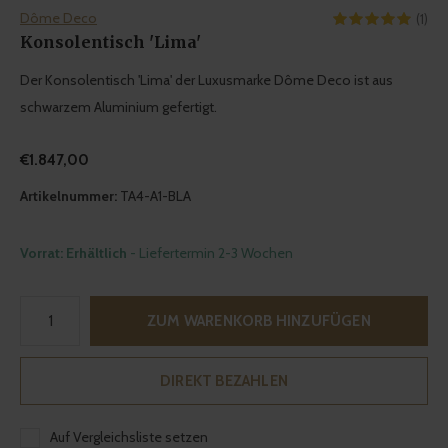
Dôme Deco
(1)
Konsolentisch 'Lima'
Der Konsolentisch 'Lima' der Luxusmarke Dôme Deco ist aus
schwarzem Aluminium gefertigt.
€1.847,00
Artikelnummer:
TA4-A1-BLA
Vorrat: Erhältlich
- Liefertermin 2-3 Wochen
ZUM WARENKORB HINZUFÜGEN
DIREKT BEZAHLEN
Auf Vergleichsliste setzen