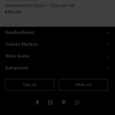
Konsolentisch Giulia – Charcoal Oak
€750,00
Kundendienst
Unsere Marken
Mein Konto
Kategorien
CALL US
EMAIL US
{