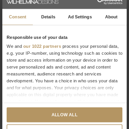
Begutachtung zu Hause bestellen, die Muster finden Sie in
unserem Shop. Sie können
diese einfach und kostenfrei über
Consent
Details
Ad Settings
About
unser Retourenportal zurücksenden
und erhalten den
Kaufbetrag umgehend zurück.
Responsible use of your data
We and
our 1022 partners
process your personal data,
The Grand Collection bei WDS
e.g. your IP-number, using technology such as cookies to
Die niederländische Designmarke The Grand Collection ist
store and access information on your device in order to
serve personalized ads and content, ad and content
eindeutig an ihrem
italienischen Designstil
zu erkennen. Dies
measurement, audience research and services
spiegelt sich im Design, vor allem aber in den verwendeten
development. You have a choice in who uses your data
Materialien wie Marmor, Holz und hochwertigsten Stoffen
and for what purposes. Your privacy choices are only
wider. Bei Wilhelmina Designs können Sie die komplette
applicable on this digital property where you have made
your choices. You can change or withdraw your consent
Kollektion von TGC kaufen, darunter schöne Tische, bequeme
any time from the Cookie Declaration or by clicking on
Sofas, Holzschränke, Esszimmerstühle und Beleuchtung.
ALLOW ALL
the Privacy trigger icon.
Möchten Sie mehr über The Grand Collection erfahren oder