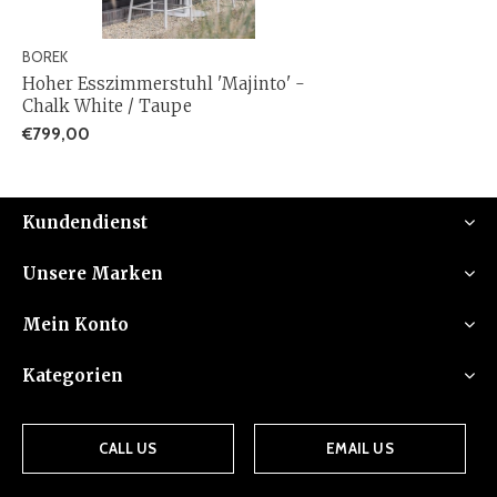
BOREK
Hoher Esszimmerstuhl 'Majinto' -
Chalk White / Taupe
€799,00
Kundendienst
Unsere Marken
Mein Konto
Kategorien
CALL US
EMAIL US