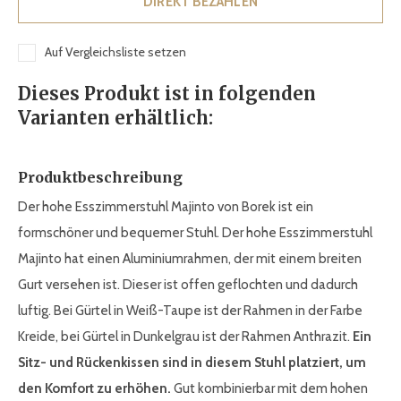
DIREKT BEZAHLEN
Auf Vergleichsliste setzen
Dieses Produkt ist in folgenden
Varianten erhältlich:
Produktbeschreibung
Der hohe Esszimmerstuhl Majinto von Borek ist ein
formschöner und bequemer Stuhl. Der hohe Esszimmerstuhl
Majinto hat einen Aluminiumrahmen, der mit einem breiten
Gurt versehen ist. Dieser ist offen geflochten und dadurch
luftig. Bei Gürtel in Weiß-Taupe ist der Rahmen in der Farbe
Kreide, bei Gürtel in Dunkelgrau ist der Rahmen Anthrazit.
Ein
Sitz- und Rückenkissen sind in diesem Stuhl platziert, um
den Komfort zu erhöhen.
Gut kombinierbar mit dem hohen