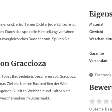
Eigen
ner unübertroffenen Dichte. Jede Schlaufe ist
Material
n. Durch das spezielle Herstellungsverfahren
Gewicht
 unvergleichliches Badeerlebnis. Spüren Sie
Waschanleit
Garantie
Versandart
ion Graccioza
Facebook
 tolles Badeerlebnis bescheren soll. Graccioza
das Ziel, die besten Badtextilien der Welt
Bewer
ragende Qualität, Weichheit und Haltbarkeit
Badwäschemarken im Luxusmarkt.
0 Sterne, ba