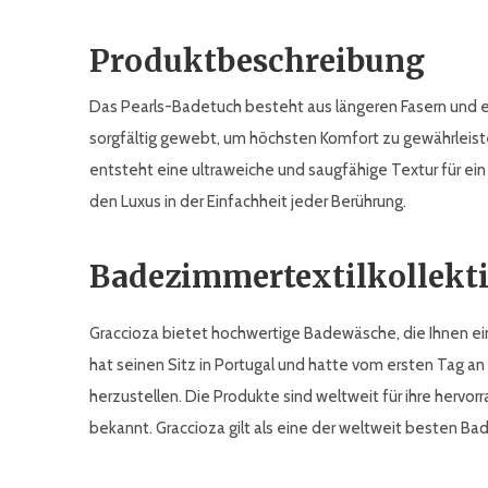
Produktbeschreibung
Das Pearls-Badetuch besteht aus längeren Fasern und ei
sorgfältig gewebt, um höchsten Komfort zu gewährleiste
entsteht eine ultraweiche und saugfähige Textur für ein
den Luxus in der Einfachheit jeder Berührung.
Badezimmertextilkollekt
Graccioza bietet hochwertige Badewäsche, die Ihnen ein
hat seinen Sitz in Portugal und hatte vom ersten Tag an 
herzustellen. Die Produkte sind weltweit für ihre hervor
bekannt. Graccioza gilt als eine der weltweit besten 