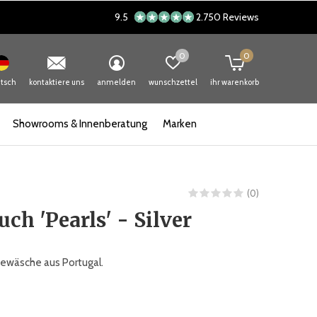
9.5
2.750 Reviews
0
0
tsch
kontaktiere uns
anmelden
wunschzettel
ihr warenkorb
Showrooms & Innenberatung
Marken
(0)
ch 'Pearls' - Silver
ewäsche aus Portugal.