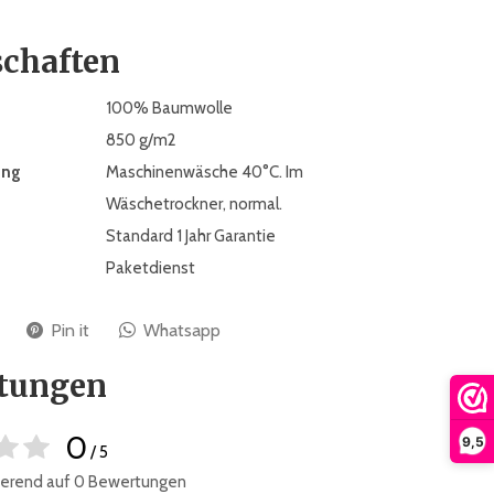
schaften
100% Baumwolle
850 g/m2
ung
Maschinenwäsche 40°C. Im
Wäschetrockner, normal.
Standard 1 Jahr Garantie
Paketdienst
Pin it
Whatsapp
tungen
0
9,5
/ 5
sierend auf 0 Bewertungen