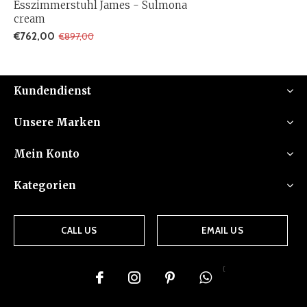
Esszimmerstuhl James - Sulmona
cream
€762,00
€897,00
Kundendienst
Unsere Marken
Mein Konto
Kategorien
CALL US
EMAIL US
{