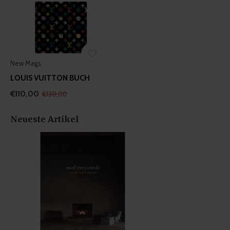
We use cookies to personalise content and ads, to
provide social media features and to analyse our traffic.
We also share information about your use of our site with
our social media, advertising and analytics partners who
may combine it with other information that you’ve
New Mags
provided to them or that they’ve collected from your use
LOUIS VUITTON BUCH
of their services.
€110,00
€130,00
Neueste Artikel