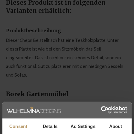
Dieses Produkt ist in folgenden
Varianten erhältlich:
Produktbeschreibung
Dieser Chepri Beistelltisch hat eine Teakholzplatte. Unter
dieser Platte ist wie bei den Sitzmöbeln das Seil
eingearbeitet. Das ist nicht nur ein schönes Detail, sondern
auch funktional. Gut zu platzieren mit den niedrigen Sesseln
und Sofas.
Borek Gartenmöbel
Die niederländische Top-Marke BOREK steht für eine
moderne und warme Wohnatmosphäre. Dies spiegelt sich in
den verwendeten Materialien, dem Design und vor allem dem
Consent
Details
Ad Settings
About
Komfort wider. Zusamenfassend; Mit BOREK bringen Sie
das