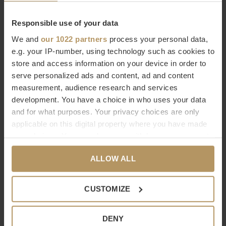
Innere nach außen
und machen keine Zugeständnisse.
Responsible use of your data
We and
our 1022 partners
process your personal data,
Entscheiden Sie sich für eine Gartengestaltung, die
Ihre
e.g. your IP-number, using technology such as cookies to
Wohnatmosphäre
ausstrahlt, in der Sie sich optimal
store and access information on your device in order to
entspannen können. Wählen Sie bequeme und langlebige
serve personalized ads and content, ad and content
Gartenmöbel, die Sie das ganze Jahr über draußen stehen
measurement, audience research and services
lassen können. Entscheiden Sie sich deshalb für BOREK.
development. You have a choice in who uses your data
and for what purposes. Your privacy choices are only
applicable on this digital property where you have made
Sie möchten mehr über BOREK erfahren oder suchen ein
your choices. You can change or withdraw your consent
bestimmtes Produkt? Bitte wenden Sie sich an unseren
any time from the Cookie Declaration or by clicking on
Kundenservice
. Sie können natürlich auch direkt über den
ALLOW ALL
the Privacy trigger icon.
Bestellbutton bestellen, es dauert nur 2 Minuten.
Sind Sie mit
If you allow, we would also like to:
Ihrem Kauf nicht ganz zufrieden? Bei WDS haben Sie 30
CUSTOMIZE
Collect information about your geographical
Tage Zeit, Ihre Meinung zu ändern.
location which can be accurate to within several
DENY
meters