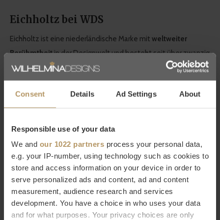
Eichholtz bei WDS
Eichholtz ist eine niederländische Marke mit
weltweiter
Berühmtheit
in der Designwelt und besteht seit über zwanzig
Jahren. Sie stehen für hohe Qualität, arbeiten mit
luxuriösen
Details
und verfügen über eine sehr große Sammlung an
Consent
Details
Ad Settings
About
Möbeln und Wohnaccessoires. Bei WDS finden Sie eine
große
Auswahl an Eichholtz-Produkten
, die nahtlos zum
charakteristischen
modernen Chic von
WDS passen. Lassen
Responsible use of your data
Sie sich von den dekorativen Produkten von Eichholtz
We and
our 1022 partners
process your personal data,
inspirieren, die jedem Interieur etwas Schönes verleihen!
e.g. your IP-number, using technology such as cookies to
store and access information on your device in order to
serve personalized ads and content, ad and content
Möchten Sie mehr über Eichholtz erfahren oder suchen Sie ein
measurement, audience research and services
bestimmtes Produkt? Dann wenden Sie sich bitte an unseren
development. You have a choice in who uses your data
Kundenservice.
Natürlich können Sie auch direkt bestellen,
and for what purposes. Your privacy choices are only