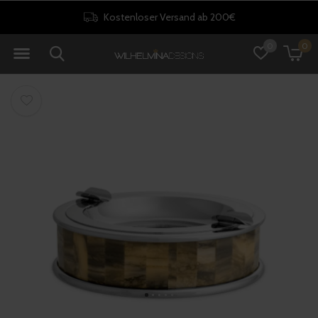
Kostenloser Versand ab 200€
0
0