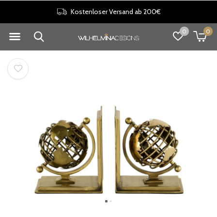
Kostenloser Versand ab 200€
0
0